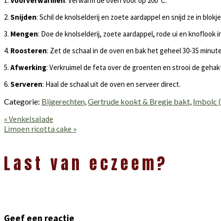
1.
Voorverwarmen
: Verwarm de oven voor op 200°C.
2.
Snijden
: Schil de knolselderij en zoete aardappel en snijd ze in blokj
3.
Mengen
: Doe de knolselderij, zoete aardappel, rode ui en knofloo
4.
Roosteren
: Zet de schaal in de oven en bak het geheel 30-35 minut
5.
Afwerking
: Verkruimel de feta over de groenten en strooi de gehakt
6.
Serveren
: Haal de schaal uit de oven en serveer direct.
Categorie:
Bijgerechten
,
Gertrude kookt & Bregje bakt
,
Imbolc (
Vorig
« Venkelsalade
bericht:
Volgend
Limoen ricotta cake »
bericht:
Lees
Interacties
Last van eczeem?
Geef een reactie