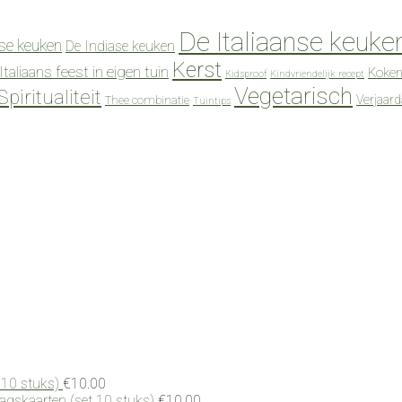
De Italiaanse keuke
se keuken
De Indiase keuken
Kerst
Italiaans feest in eigen tuin
Koken
Kidsproof
Kindvriendelijk recept
Vegetarisch
Spiritualiteit
Verjaar
Thee combinatie
Tuintips
 10 stuks)
€
10.00
dagskaarten (set 10 stuks)
€
10.00