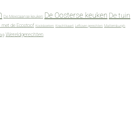
n
De Oosterse keuken
De tuin
De Mexicaanse keuken
 met de Ecostoof
Kookboeken
Krachtkaart
Leftover gerechten
Mattemburgh
Wereldgerechten
dag