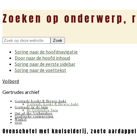
Zoeken op onderwerp, r
Zoek
op
Spring naar de hoofdnavigatie
deze
Door naar de hoofd inhoud
website
Spring naar de eerste sidebar
Spring naar de voettekst
Volbord
Gertrudes archief
Gertrude kookt & Bregje bakt
Gertrude kookt & Bregje bakt
Gertrude in de tuin
De Gertrudes Tuin
Out of the Verhuisbox
Grafische vormgeving
Winkel
over
Ovenschotel met knolselderij, zoete aardappel