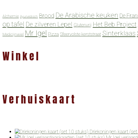
De Arabische keuken
Brood
De Fran
Alchemie
Ayurvedisch
op tafel
De zilveren Lepel
Het Beb Project
Glutenvrij
Mr Igel
Sinterklaas
Pizza
Sfeervolste kerststraat
Medicijnwiel
Winkel
Verhuiskaart
Driekoningen kaart (set
Mr Igel verjaar