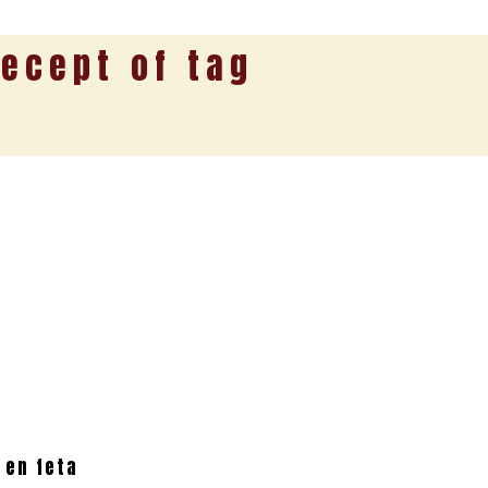
ecept of tag
 en feta