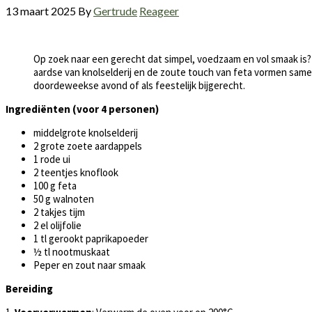
13 maart 2025
By
Gertrude
Reageer
Op zoek naar een gerecht dat simpel, voedzaam en vol smaak is? 
aardse van knolselderij en de zoute touch van feta vormen same
doordeweekse avond of als feestelijk bijgerecht.
Ingrediënten (voor 4 personen)
middelgrote knolselderij
2 grote zoete aardappels
1 rode ui
2 teentjes knoflook
100 g feta
50 g walnoten
2 takjes tijm
2 el olijfolie
1 tl gerookt paprikapoeder
½ tl nootmuskaat
Peper en zout naar smaak
Bereiding