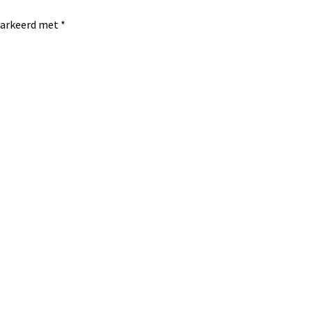
emarkeerd met
*