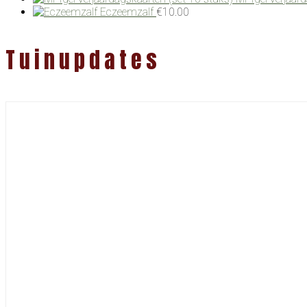
Eczeemzalf
€
10.00
Tuinupdates