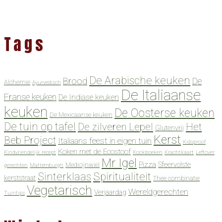
Tags
De Arabische keuken
Brood
De
Alchemie
Ayurvedisch
De Italiaanse
Franse keuken
De Indiase keuken
keuken
De Oosterse keuken
De Mexicaanse keuken
De tuin op tafel
De zilveren Lepel
Het
Glutenvrij
Kerst
Beb Project
Italiaans feest in eigen tuin
Kidsproof
Koken met de Ecostoof
Kindvriendelijk recept
Kookboeken
Krachtkaart
Leftover
Mr Igel
Pizza
Sfeervolste
Medicijnwiel
gerechten
Mattemburgh
Spiritualiteit
Sinterklaas
kerststraat
Thee combinatie
Vegetarisch
Wereldgerechten
Verjaardag
Tuintips