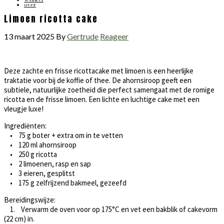
over
Limoen ricotta cake
13 maart 2025
By
Gertrude
Reageer
Deze zachte en frisse ricottacake met limoen is een heerlijke
traktatie voor bij de koffie of thee. De ahornsiroop geeft een
subtiele, natuurlijke zoetheid die perfect samengaat met de romige
ricotta en de frisse limoen. Een lichte en luchtige cake met een
vleugje luxe!
Ingrediënten:
• 75 g boter + extra om in te vetten
• 120 ml ahornsiroop
• 250 g ricotta
• 2 limoenen, rasp en sap
• 3 eieren, gesplitst
• 175 g zelfrijzend bakmeel, gezeefd
Bereidingswijze:
1. Verwarm de oven voor op 175°C en vet een bakblik of cakevorm
(22 cm) in.