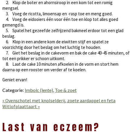
2. Klop de boter en ahornsiroop in een kom tot een romig
mengsel.
3. Voeg de ricotta, limoensap en -rasp toe en meng goed.
4. Voeg de eidooiers één voor één toe en klop tot alles goed
gemengd is.
5. Spatel het gezeefde zelfrijzend bakmeel erdoor tot een glad
beslag.
6. Klop in een andere kom de eiwitten stijf en spatel ze
voorzichtig door het beslag om het luchtig te houden.
7. Giet het beslag in de cakevorm en bak de cake 40-45 minuten, of
tot een prikker er schoon uitkomt.
8. Laat de cake 10 minuten afkoelen in de vorm en stort hem
daarna op een rooster om verder af te koelen.
Geniet ervan!
Categorie:
Imbolc (lente)
,
Toe & zoet
Vorig
« Ovenschotel met knolselderij, zoete aardappel en feta
bericht:
Volgend
Witlofplaattaart »
bericht:
Lees
Interacties
Last van eczeem?