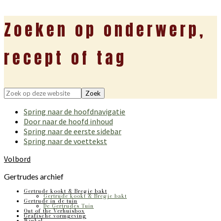
Zoeken op onderwerp,
recept of tag
Zoek
op
Spring naar de hoofdnavigatie
deze
Door naar de hoofd inhoud
website
Spring naar de eerste sidebar
Spring naar de voettekst
Volbord
Gertrudes archief
Gertrude kookt & Bregje bakt
Gertrude kookt & Bregje bakt
Gertrude in de tuin
De Gertrudes Tuin
Out of the Verhuisbox
Grafische vormgeving
Winkel