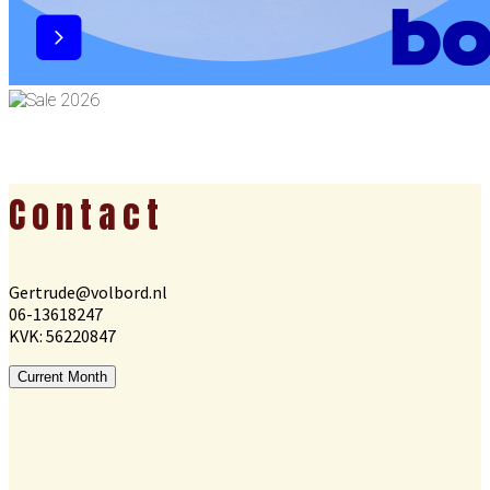
Footer
Contact
Gertrude@volbord.nl
06-13618247
KVK: 56220847
Current Month