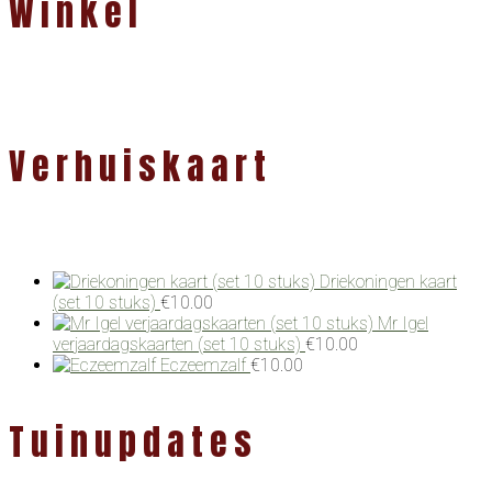
Winkel
Verhuiskaart
Driekoningen kaart
(set 10 stuks)
€
10.00
Mr Igel
verjaardagskaarten (set 10 stuks)
€
10.00
Eczeemzalf
€
10.00
Tuinupdates