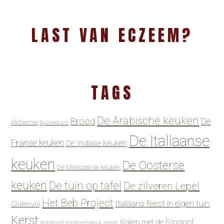
LAST VAN ECZEEM?
TAGS
De Arabische keuken
Brood
De
Alchemie
Ayurvedisch
De Italiaanse
Franse keuken
De Indiase keuken
keuken
De Oosterse
De Mexicaanse keuken
keuken
De tuin op tafel
De zilveren Lepel
Het Beb Project
Italiaans feest in eigen tuin
Glutenvrij
Kerst
Koken met de Ecostoof
Kidsproof
Kindvriendelijk recept