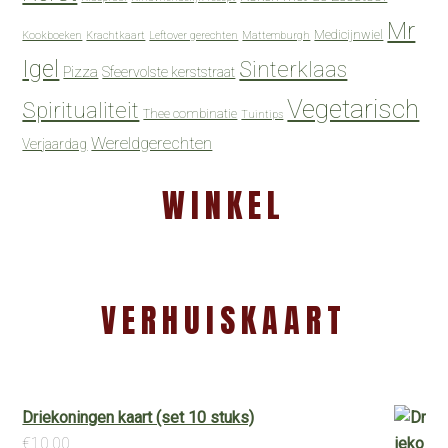
Mr
Medicijnwiel
Kookboeken
Krachtkaart
Leftover gerechten
Mattemburgh
Igel
Sinterklaas
Pizza
Sfeervolste kerststraat
Vegetarisch
Spiritualiteit
Thee combinatie
Tuintips
Wereldgerechten
Verjaardag
WINKEL
VERHUISKAART
Driekoningen kaart (set 10 stuks)
€
10.00