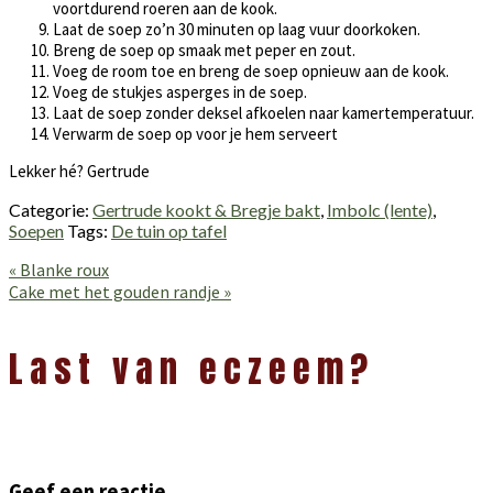
voortdurend roeren aan de kook.
Laat de soep zo’n 30 minuten op laag vuur doorkoken.
Breng de soep op smaak met peper en zout.
Voeg de room toe en breng de soep opnieuw aan de kook.
Voeg de stukjes asperges in de soep.
Laat de soep zonder deksel afkoelen naar kamertemperatuur.
Verwarm de soep op voor je hem serveert
Lekker hé? Gertrude
Categorie:
Gertrude kookt & Bregje bakt
,
Imbolc (lente)
,
Soepen
Tags:
De tuin op tafel
Vorig
« Blanke roux
bericht:
Volgend
Cake met het gouden randje »
bericht:
Lees
Interacties
Last van eczeem?
Geef een reactie