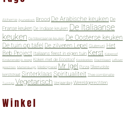
De Arabische keuken
Brood
De
Alchemie
Ayurvedisch
De Italiaanse
Franse keuken
De Indiase keuken
keuken
De Oosterse keuken
De Mexicaanse keuken
De tuin op tafel
De zilveren Lepel
Het
Glutenvrij
Kerst
Beb Project
Italiaans feest in eigen tuin
Kidsproof
Koken met de Ecostoof
Kindvriendelijk recept
Kookboeken
Krachtkaart
Leftover
Mr Igel
Pizza
Sfeervolste
Medicijnwiel
gerechten
Mattemburgh
Spiritualiteit
Sinterklaas
kerststraat
Thee combinatie
Vegetarisch
Wereldgerechten
Verjaardag
Tuintips
Winkel