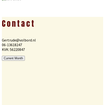
Footer
Contact
Gertrude@volbord.nl
06-13618247
KVK: 56220847
Current Month