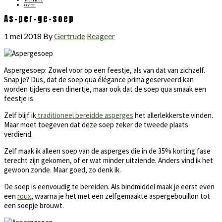
over
As-per-ge-soep
1 mei 2018
By
Gertrude
Reageer
Aspergesoep: Zowel voor op een feestje, als van dat van zichzelf.
Snap je? Dus, dat de soep qua élégance prima geserveerd kan
worden tijdens een dinertje, maar ook dat de soep qua smaak een
feestje is.
Zelf blijf ik
traditioneel bereidde asperges
het allerlekkerste vinden.
Maar moet toegeven dat deze soep zeker de tweede plaats
verdiend.
Zelf maak ik alleen soep van de asperges die in de 35% korting fase
terecht zijn gekomen, of er wat minder uitziende. Anders vind ik het
gewoon zonde. Maar goed, zo denk ik.
De soep is eenvoudig te bereiden. Als bindmiddel maak je eerst even
een
roux
, waarna je het met een zelfgemaakte aspergebouillon tot
een soepje brouwt.