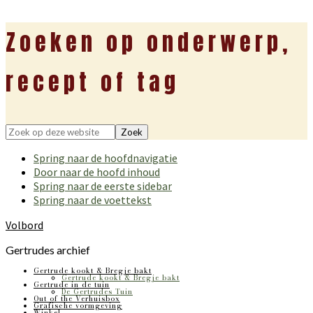
Zoeken op onderwerp,
recept of tag
Zoek
op
Spring naar de hoofdnavigatie
deze
Door naar de hoofd inhoud
website
Spring naar de eerste sidebar
Spring naar de voettekst
Volbord
Gertrudes archief
Gertrude kookt & Bregje bakt
Gertrude kookt & Bregje bakt
Gertrude in de tuin
De Gertrudes Tuin
Out of the Verhuisbox
Grafische vormgeving
Winkel