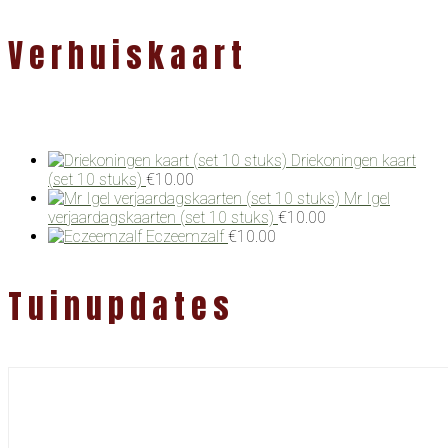
Verhuiskaart
Driekoningen kaart
(set 10 stuks)
€
10.00
Mr Igel
verjaardagskaarten (set 10 stuks)
€
10.00
Eczeemzalf
€
10.00
Tuinupdates