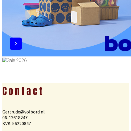
Footer
Contact
Gertrude@volbord.nl
06-13618247
KVK: 56220847