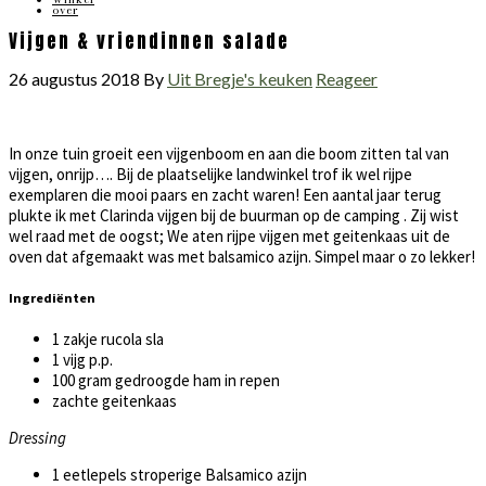
over
Vijgen & vriendinnen salade
26 augustus 2018
By
Uit Bregje's keuken
Reageer
In onze tuin groeit een vijgenboom en aan die boom zitten tal van
vijgen, onrijp…. Bij de plaatselijke landwinkel trof ik wel rijpe
exemplaren die mooi paars en zacht waren! Een aantal jaar terug
plukte ik met Clarinda vijgen bij de buurman op de camping . Zij wist
wel raad met de oogst; We aten rijpe vijgen met geitenkaas uit de
oven dat afgemaakt was met balsamico azijn. Simpel maar o zo lekker!
Ingrediënten
1 zakje rucola sla
1 vijg p.p.
100 gram gedroogde ham in repen
zachte geitenkaas
Dressing
1 eetlepels stroperige Balsamico azijn