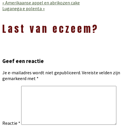
Vorig
« Amerikaanse appel en abrikozen cake
bericht:
Volgend
Luganega e polenta »
bericht:
Lees
Interacties
Last van eczeem?
Geef een reactie
Je e-mailadres wordt niet gepubliceerd.
Vereiste velden zijn
gemarkeerd met
*
Reactie
*