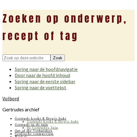
Zoeken op onderwerp,
recept of tag
Zoek
op
Spring naar de hoofdnavigatie
deze
Door naar de hoofd inhoud
website
Spring naar de eerste sidebar
Spring naar de voettekst
Volbord
Gertrudes archief
Gertrude kookt & Bregje bakt
Gertrude kookt & Bregje bakt
Gertrude in de tuin
De Gertrudes Tuin
Out of the Verhuisbox
Grafische vormgeving
Winkel