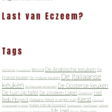
Last van Eczeem?
Tags
De Arabische keuken
Brood
De
Alchemie
Ayurvedisch
De Italiaanse
Franse keuken
De Indiase keuken
keuken
De Oosterse keuken
De Mexicaanse keuken
De tuin op tafel
De zilveren Lepel
Het
Glutenvrij
Kerst
Beb Project
Italiaans feest in eigen tuin
Kidsproof
Koken met de Ecostoof
Kindvriendelijk recept
Kookboeken
Krachtkaart
Leftover
Mr Igel
Pizza
Sfeervolste
Medicijnwiel