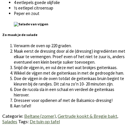
4 eetlepels goede olijfolie
½ eetlepel citroensap
Peper en zout
Zo maak je de salade
Verwarm de oven op 220 graden.
Maak eerst de dressing door al de (dressing) ingrediënten met
elkaar te vermengen. Proef even of het niet te zuur is, anders
eventueel een klein beetje suiker toevoegen.
Snijd de vijgen in, en vul deze met wat brokjes geitenkaas.
Wikkel de vijgen met de geitenkaas in met de gedroogde ham.
Doe de vijgen in de oven totdat de geitenkaas bruin begint te
kleuren bij de randjes. Dit zal na zo’n 10- 20 minuten zijn.
Doe de rucola sla in een schaal en verdeel de geitenkaas
hierover.
Dresseer voor opdienen af met de Balsamico-dressing!
Aan tafel!
Categorie:
Beltane (zomer)
,
Gertrude kookt & Bregje bakt
,
Salades
Tags:
De tuin op tafel