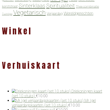
gerechten
Mattemburgh
Spiritualiteit
Sinterklaas
kerststraat
Thee combinatie
Vegetarisch
Wereldgerechten
Verjaardag
Tuintips
Winkel
Verhuiskaart
Driekoningen kaart
(set 10 stuks)
€
10.00
Mr Igel
verjaardagskaarten (set 10 stuks)
€
10.00
Eczeemzalf
€
10.00