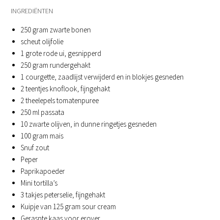
INGREDIËNTEN
250 gram zwarte bonen
scheut olijfolie
1 grote rode ui, gesnipperd
250 gram rundergehakt
1 courgette, zaadlijst verwijderd en in blokjes gesneden
2 teentjes knoflook, fijngehakt
2 theelepels tomatenpuree
250 ml passata
10 zwarte olijven, in dunne ringetjes gesneden
100 gram mais
Snuf zout
Peper
Paprikapoeder
Mini tortilla’s
3 takjes peterselie, fijngehakt
Kuipje van 125 gram sour cream
Geraspte kaas voor erover