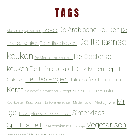
TAGS
De Arabische keuken
Brood
De
Alchemie
Ayurvedisch
De Italiaanse
Franse keuken
De Indiase keuken
keuken
De Oosterse
De Mexicaanse keuken
keuken
De tuin op tafel
De zilveren Lepel
Het Beb Project
Italiaans feest in eigen tuin
Glutenvrij
Kerst
Koken met de Ecostoof
Kidsproof
Kindvriendelijk recept
Mr
Medicijnwiel
Kookboeken
Krachtkaart
Leftover gerechten
Mattemburgh
Igel
Sinterklaas
Pizza
Sfeervolste kerststraat
Vegetarisch
Spiritualiteit
Thee combinatie
Tuintips
Wereldgerechten