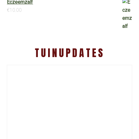
Eczeemzalf
€
10.00
TUINUPDATES