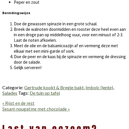
Peper en zout
Bereidingswijze
Doe de gewassen spinazie in een grote schaal.
Breek de walnoten doormidden en rooster deze heel even aan
in een droge pan op middelhoog vuur, voor een minuut of 2-3.
Laat de noten afkoelen.
Meet de olie en de balsamicoazijn af en vermeng deze met
elkaar met een mini-garde of vork.
Doe de peer en de kaas bij de spinazie en vermeng de dressing
door de salade.
Gelijk serveren!
Categorie:
Gertrude kookt & Bregje bakt
,
Imbolc (lente)
,
Salades
Tags:
De tuin op tafel
Vorig
« Rijst en de rest
bericht:
Volgend
Sesam nougatine met chocolade »
bericht:
Lees
Interacties