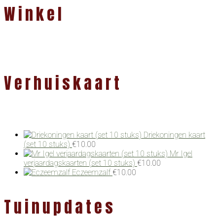
Winkel
Verhuiskaart
Driekoningen kaart
(set 10 stuks)
€
10.00
Mr Igel
verjaardagskaarten (set 10 stuks)
€
10.00
Eczeemzalf
€
10.00
Tuinupdates