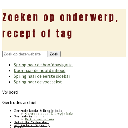
Zoeken op onderwerp,
recept of tag
Zoek
op
Spring naar de hoofdnavigatie
deze
Door naar de hoofd inhoud
website
Spring naar de eerste sidebar
Spring naar de voettekst
Volbord
Gertrudes archief
Gertrude kookt & Bregje bakt
Gertrude kookt & Bregje bakt
Gertrude in de tuin
De Gertrudes Tuin
Out of the Verhuisbox
Grafische vormgeving
Winkel