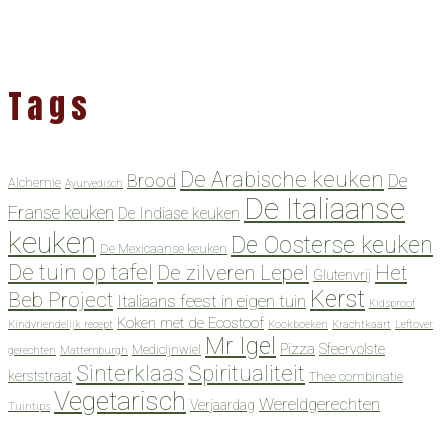
Tags
De Arabische keuken
Brood
De
Alchemie
Ayurvedisch
De Italiaanse
Franse keuken
De Indiase keuken
keuken
De Oosterse keuken
De Mexicaanse keuken
De tuin op tafel
De zilveren Lepel
Het
Glutenvrij
Kerst
Beb Project
Italiaans feest in eigen tuin
Kidsproof
Koken met de Ecostoof
Kindvriendelijk recept
Kookboeken
Krachtkaart
Leftover
Mr Igel
Pizza
Sfeervolste
Medicijnwiel
gerechten
Mattemburgh
Spiritualiteit
Sinterklaas
kerststraat
Thee combinatie
Vegetarisch
Wereldgerechten
Verjaardag
Tuintips