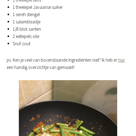
1 theelepel Javaanse suiker
1 sereh stengel
1 salamblaadje
1/8 blok santen
2 eetlepels olie
Snuf zout
ps. Ken je veel van bovenstaande ingrediënten niet? Ik heb er
hier
een handig overzichtje van gemaakt!