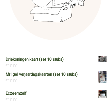
Driekoningen kaart (set 10 stuks)
€
10.00
Mr Igel verjaardagskaarten (set 10 stuks)
€
10.00
Eczeemzalf
€
10.00