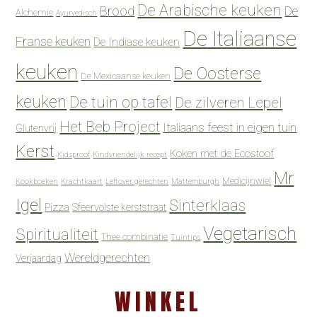
De Arabische keuken
Brood
De
Alchemie
Ayurvedisch
De Italiaanse
Franse keuken
De Indiase keuken
keuken
De Oosterse
De Mexicaanse keuken
keuken
De tuin op tafel
De zilveren Lepel
Het Beb Project
Italiaans feest in eigen tuin
Glutenvrij
Kerst
Koken met de Ecostoof
Kidsproof
Kindvriendelijk recept
Mr
Medicijnwiel
Kookboeken
Krachtkaart
Leftover gerechten
Mattemburgh
Igel
Sinterklaas
Pizza
Sfeervolste kerststraat
Vegetarisch
Spiritualiteit
Thee combinatie
Tuintips
Wereldgerechten
Verjaardag
WINKEL