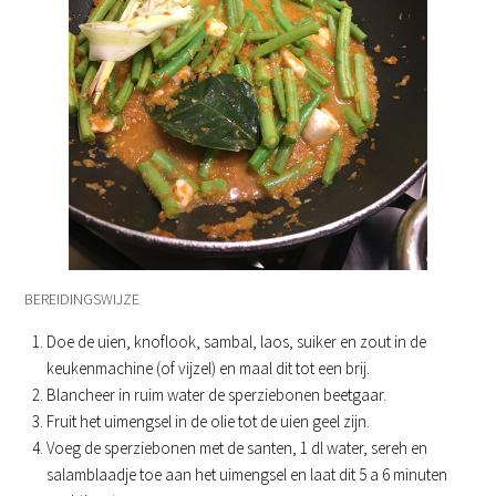
BEREIDINGSWIJZE
Doe de uien, knoflook, sambal, laos, suiker en zout in de
keukenmachine (of vijzel) en maal dit tot een brij.
Blancheer in ruim water de sperziebonen beetgaar.
Fruit het uimengsel in de olie tot de uien geel zijn.
Voeg de sperziebonen met de santen, 1 dl water, sereh en
salamblaadje toe aan het uimengsel en laat dit 5 a 6 minuten