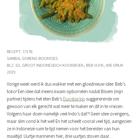
RECEPT: 7/578
SAMBAL GORENG BOONTJES
BLZ. 63, GROOT INDONESISCH KOOKBOEK, BEB VUYK, 49E DRUK
2019
Vorige week werd ik dus wakker met een gloednieuw idee: Beb’s
toko! Een idee dat ineens kwam opborrelen nadat Bloem (mijn
partner) tijdens het eten Beb’s
Duivelse kip
suggererende om
gewoon van elk gerecht wat meer te maken en dit in te vriezen.
Volgens haar doen namelijk veel Indo’s dat?! Geen idee overigens,
maar slim vond ik het wel! En het scheelt vooral veel tijd, aangezien
ze in Indonesië ruim te tijd nemen voor het bereiden van hun
maaltijd. Uurtje marineren hier, drie uurtjes stoven daar…