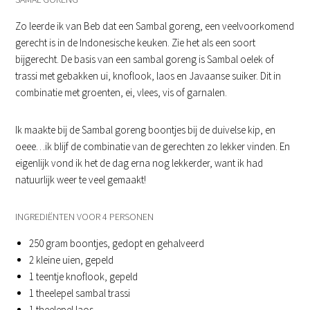
Zo leerde ik van Beb dat een Sambal goreng, een veelvoorkomend
gerecht is in de Indonesische keuken. Zie het als een soort
bijgerecht. De basis van een sambal goreng is Sambal oelek of
trassi met gebakken ui, knoflook, laos en Javaanse suiker. Dit in
combinatie met groenten, ei, vlees, vis of garnalen.
Ik maakte bij de Sambal goreng boontjes bij de duivelse kip, en
oeee…ik blijf de combinatie van de gerechten zo lekker vinden. En
eigenlijk vond ik het de dag erna nog lekkerder, want ik had
natuurlijk weer te veel gemaakt!
INGREDIËNTEN VOOR 4 PERSONEN
250 gram boontjes, gedopt en gehalveerd
2 kleine uien, gepeld
1 teentje knoflook, gepeld
1 theelepel sambal trassi
1 theelepel laos