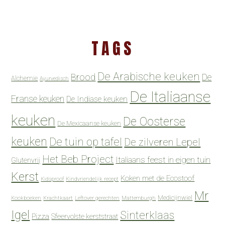
TAGS
De Arabische keuken
Brood
De
Alchemie
Ayurvedisch
De Italiaanse
Franse keuken
De Indiase keuken
keuken
De Oosterse
De Mexicaanse keuken
keuken
De tuin op tafel
De zilveren Lepel
Het Beb Project
Italiaans feest in eigen tuin
Glutenvrij
Kerst
Koken met de Ecostoof
Kidsproof
Kindvriendelijk recept
Mr
Medicijnwiel
Kookboeken
Krachtkaart
Leftover gerechten
Mattemburgh
Igel
Sinterklaas
Pizza
Sfeervolste kerststraat