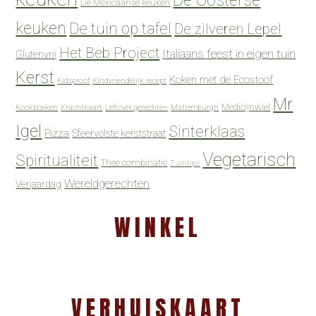
De Oosterse
De Mexicaanse keuken
keuken
De tuin op tafel
De zilveren Lepel
Het Beb Project
Italiaans feest in eigen tuin
Glutenvrij
Kerst
Koken met de Ecostoof
Kidsproof
Kindvriendelijk recept
Mr
Medicijnwiel
Kookboeken
Krachtkaart
Leftover gerechten
Mattemburgh
Igel
Sinterklaas
Pizza
Sfeervolste kerststraat
Vegetarisch
Spiritualiteit
Thee combinatie
Tuintips
Wereldgerechten
Verjaardag
WINKEL
VERHUISKAART