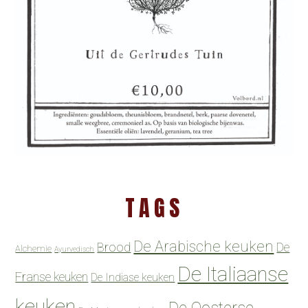
TAGS
De Arabische keuken
Brood
De
Alchemie
Ayurvedisch
De Italiaanse
Franse keuken
De Indiase keuken
keuken