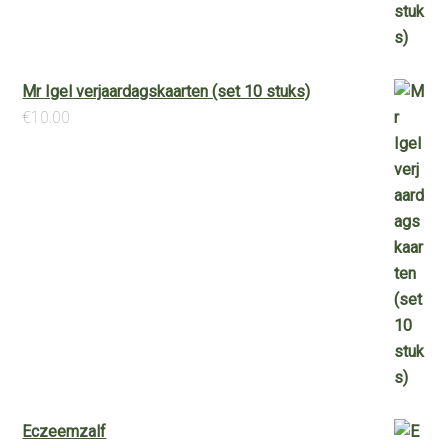
Mr Igel verjaardagskaarten (set 10 stuks)
€
10.00
Eczeemzalf