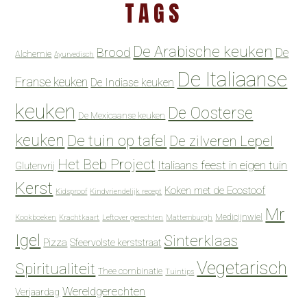
TAGS
De Arabische keuken
Brood
De
Alchemie
Ayurvedisch
De Italiaanse
Franse keuken
De Indiase keuken
keuken
De Oosterse
De Mexicaanse keuken
keuken
De tuin op tafel
De zilveren Lepel
Het Beb Project
Italiaans feest in eigen tuin
Glutenvrij
Kerst
Koken met de Ecostoof
Kidsproof
Kindvriendelijk recept
Mr
Medicijnwiel
Kookboeken
Krachtkaart
Leftover gerechten
Mattemburgh
Igel
Sinterklaas
Pizza
Sfeervolste kerststraat
Vegetarisch
Spiritualiteit
Thee combinatie
Tuintips
Wereldgerechten
Verjaardag