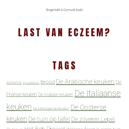
Bregje bakt & Gertrude kookt
LAST VAN ECZEEM?
TAGS
De Arabische keuken
Brood
De
Alchemie
Ayurvedisch
De Italiaanse
Franse keuken
De Indiase keuken
keuken
De Oosterse
De Mexicaanse keuken
keuken
De tuin op tafel
De zilveren Lepel