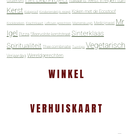
Het Beb Project
Italiaans feest in eigen tuin
Glutenvrij
Kerst
Koken met de Ecostoof
Kidsproof
Kindvriendelijk recept
Mr
Medicijnwiel
Kookboeken
Krachtkaart
Leftover gerechten
Mattemburgh
Igel
Sinterklaas
Pizza
Sfeervolste kerststraat
Vegetarisch
Spiritualiteit
Thee combinatie
Tuintips
Wereldgerechten
Verjaardag
WINKEL
VERHUISKAART