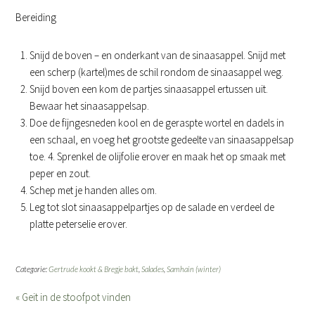
Bereiding
Snijd de boven – en onderkant van de sinaasappel. Snijd met
een scherp (kartel)mes de schil rondom de sinaasappel weg.
Snijd boven een kom de partjes sinaasappel ertussen uit.
Bewaar het sinaasappelsap.
Doe de fijngesneden kool en de geraspte wortel en dadels in
een schaal, en voeg het grootste gedeelte van sinaasappelsap
toe. 4. Sprenkel de olijfolie erover en maak het op smaak met
peper en zout.
Schep met je handen alles om.
Leg tot slot sinaasappelpartjes op de salade en verdeel de
platte peterselie erover.
Categorie:
Gertrude kookt & Bregje bakt
,
Salades
,
Samhain (winter)
« Geit in de stoofpot vinden