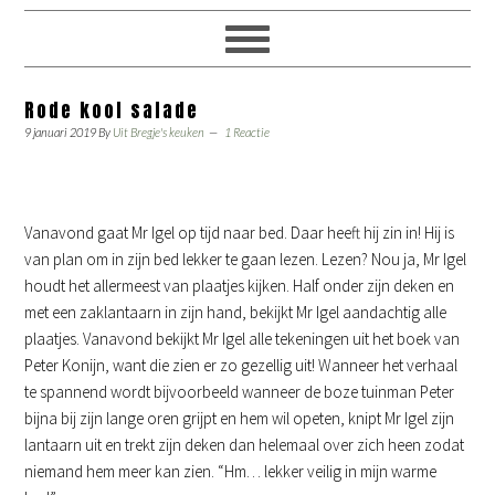
Rode kool salade
9 januari 2019
By
Uit Bregje's keuken
1 Reactie
Vanavond gaat Mr Igel op tijd naar bed. Daar heeft hij zin in! Hij is
van plan om in zijn bed lekker te gaan lezen. Lezen? Nou ja, Mr Igel
houdt het allermeest van plaatjes kijken. Half onder zijn deken en
met een zaklantaarn in zijn hand, bekijkt Mr Igel aandachtig alle
plaatjes. Vanavond bekijkt Mr Igel alle tekeningen uit het boek van
Peter Konijn, want die zien er zo gezellig uit! Wanneer het verhaal
te spannend wordt bijvoorbeeld wanneer de boze tuinman Peter
bijna bij zijn lange oren grijpt en hem wil opeten, knipt Mr Igel zijn
lantaarn uit en trekt zijn deken dan helemaal over zich heen zodat
niemand hem meer kan zien. “Hm… lekker veilig in mijn warme