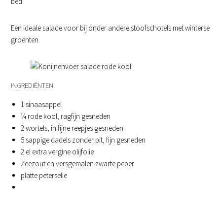
bed”
Een ideale salade voor bij onder andere stoofschotels met winterse
groenten.
INGREDIËNTEN
1 sinaasappel
¼ rode kool, ragfijn gesneden
2 wortels, in fijne reepjes gesneden
5 sappige dadels zonder pit, fijn gesneden
2 el extra vergine olijfolie
Zeezout en versgemalen zwarte peper
platte peterselie