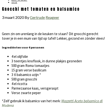
over
Gnocchi met tomaten en balsamico
3 maart 2020
By
Gertrude
Reageer
Geen zin om urenlang in de keuken te staan? Dit gnocchi gerecht
tover je in een mum van tijd op tafel! Lekker, gezond en zónder vlees!
Ingrediënten voor 4 personen
4 el olijfolie
3 teentjes knoflook, in dunne plakjes gesneden
500 gram Roma tomaatjes
15 gram verse basilicum
3 tl balsamico azijn *
500 gram gnocchi
4 el ricotta
Parmezaanse kaas, versgeraspt
Verse zwarte peper
*Zelf gebruik ik balsamico van het merk:
Mazzetti Aceto balsamico di
Modena