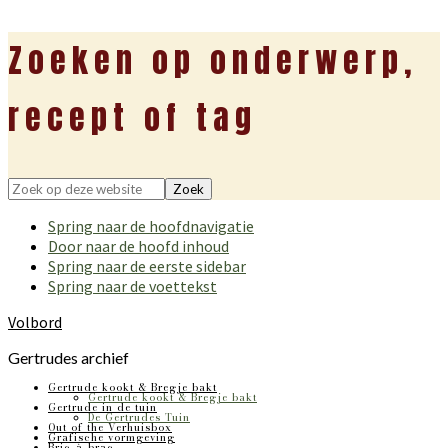
Zoeken op onderwerp,
recept of tag
Zoek
op
Spring naar de hoofdnavigatie
deze
Door naar de hoofd inhoud
website
Spring naar de eerste sidebar
Spring naar de voettekst
Volbord
Gertrudes archief
Gertrude kookt & Bregje bakt
Gertrude kookt & Bregje bakt
Gertrude in de tuin
De Gertrudes Tuin
Out of the Verhuisbox
Grafische vormgeving
Bric-à-brac