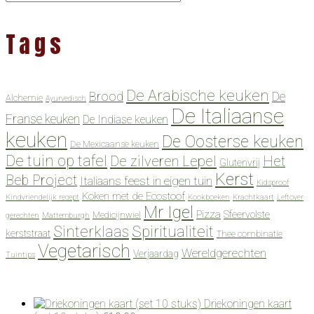
Tags
De Arabische keuken
Brood
De
Alchemie
Ayurvedisch
De Italiaanse
Franse keuken
De Indiase keuken
keuken
De Oosterse keuken
De Mexicaanse keuken
De tuin op tafel
De zilveren Lepel
Het
Glutenvrij
Kerst
Beb Project
Italiaans feest in eigen tuin
Kidsproof
Koken met de Ecostoof
Kindvriendelijk recept
Kookboeken
Krachtkaart
Leftover
Mr Igel
Pizza
Sfeervolste
Medicijnwiel
gerechten
Mattemburgh
Spiritualiteit
Sinterklaas
kerststraat
Thee combinatie
Vegetarisch
Wereldgerechten
Verjaardag
Tuintips
Driekoningen kaart