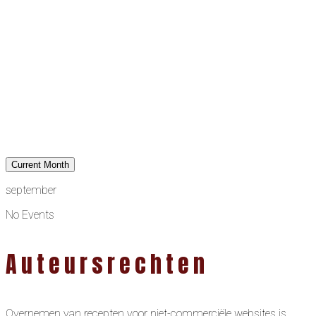
Current Month
september
No Events
Auteursrechten
Overnemen van recepten voor niet-commerciële websites is