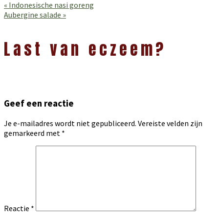
Vorig
« Indonesische nasi goreng
bericht:
Volgend
Aubergine salade »
bericht:
Lees
Interacties
Last van eczeem?
Geef een reactie
Je e-mailadres wordt niet gepubliceerd.
Vereiste velden zijn
gemarkeerd met
*
Reactie
*