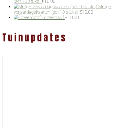
(set 10 stuks)
€
10.00
Mr Igel
verjaardagskaarten (set 10 stuks)
€
10.00
Eczeemzalf
€
10.00
Tuinupdates