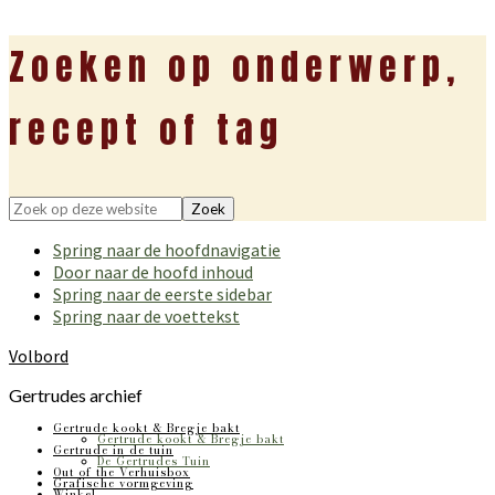
Zoeken op onderwerp,
recept of tag
Zoek
op
Spring naar de hoofdnavigatie
deze
Door naar de hoofd inhoud
website
Spring naar de eerste sidebar
Spring naar de voettekst
Volbord
Gertrudes archief
Gertrude kookt & Bregje bakt
Gertrude kookt & Bregje bakt
Gertrude in de tuin
De Gertrudes Tuin
Out of the Verhuisbox
Grafische vormgeving
Winkel