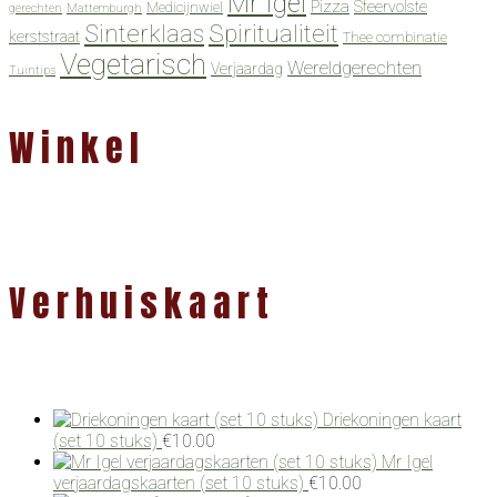
Mr Igel
Pizza
Sfeervolste
Medicijnwiel
gerechten
Mattemburgh
Spiritualiteit
Sinterklaas
kerststraat
Thee combinatie
Vegetarisch
Wereldgerechten
Verjaardag
Tuintips
Winkel
Verhuiskaart
Driekoningen kaart
(set 10 stuks)
€
10.00
Mr Igel
verjaardagskaarten (set 10 stuks)
€
10.00