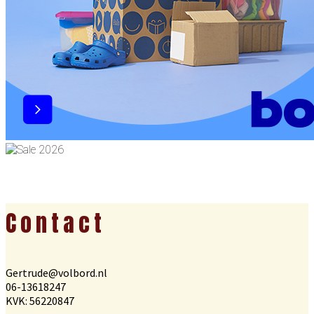
Footer
Contact
Gertrude@volbord.nl
06-13618247
KVK: 56220847