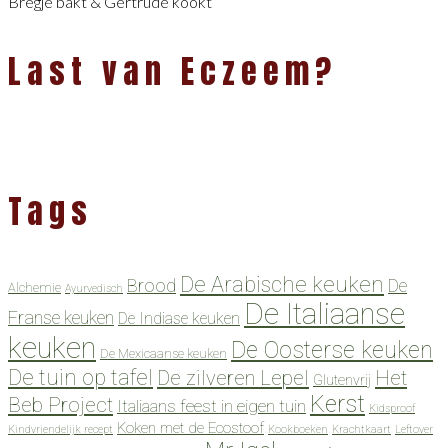
Bregje bakt & Gertrude kookt
Last van Eczeem?
Tags
De Arabische keuken
Brood
De
Alchemie
Ayurvedisch
De Italiaanse
Franse keuken
De Indiase keuken
keuken
De Oosterse keuken
De Mexicaanse keuken
De tuin op tafel
De zilveren Lepel
Het
Glutenvrij
Kerst
Beb Project
Italiaans feest in eigen tuin
Kidsproof
Koken met de Ecostoof
Kindvriendelijk recept
Kookboeken
Krachtkaart
Leftover