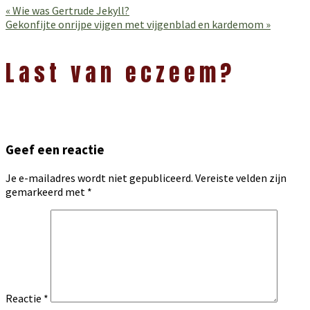
Vorig
« Wie was Gertrude Jekyll?
bericht:
Volgend
Gekonfijte onrijpe vijgen met vijgenblad en kardemom »
bericht:
Lees
Interacties
Last van eczeem?
Geef een reactie
Je e-mailadres wordt niet gepubliceerd.
Vereiste velden zijn
gemarkeerd met
*
Reactie
*