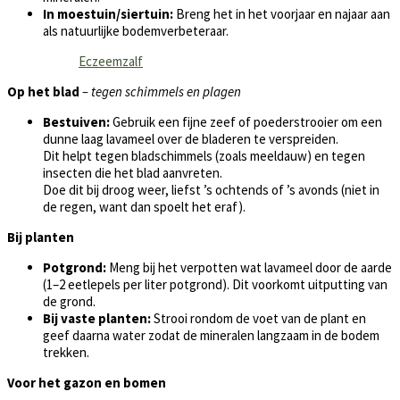
In moestuin/siertuin:
Breng het in het voorjaar en najaar aan
als natuurlijke bodemverbeteraar.
Eczeemzalf
Op het blad
– tegen schimmels en plagen
Bestuiven:
Gebruik een fijne zeef of poederstrooier om een
dunne laag lavameel over de bladeren te verspreiden.
Dit helpt tegen bladschimmels (zoals meeldauw) en tegen
insecten die het blad aanvreten.
Doe dit bij droog weer, liefst ’s ochtends of ’s avonds (niet in
de regen, want dan spoelt het eraf).
Bij planten
Potgrond:
Meng bij het verpotten wat lavameel door de aarde
(1–2 eetlepels per liter potgrond). Dit voorkomt uitputting van
de grond.
Bij vaste planten:
Strooi rondom de voet van de plant en
geef daarna water zodat de mineralen langzaam in de bodem
trekken.
Voor het gazon en bomen