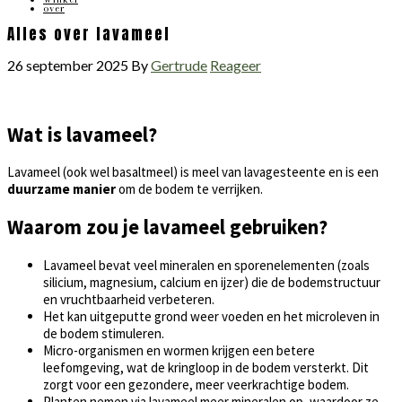
over
Alles over lavameel
26 september 2025
By
Gertrude
Reageer
Wat is lavameel?
Lavameel (ook wel basaltmeel) is meel van lavagesteente en is een
duurzame manier
om de bodem te verrijken.
Waarom zou je lavameel gebruiken?
Lavameel bevat veel mineralen en sporenelementen (zoals
silicium, magnesium, calcium en ijzer) die de bodemstructuur
en vruchtbaarheid verbeteren.
Het kan uitgeputte grond weer voeden en het microleven in
de bodem stimuleren.
Micro-organismen en wormen krijgen een betere
leefomgeving, wat de kringloop in de bodem versterkt. Dit
zorgt voor een gezondere, meer veerkrachtige bodem.
Planten nemen via lavameel meer mineralen op, waardoor ze