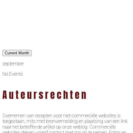
Current Month
september
No Events
Auteursrechten
Overnemen van recepten voor niet-commerciële websites is
toegestaan, mits met bronvermelding en plaatsing van een link
naar het betreffende artikel op onze weblog. Commerciële
websites dienen vooraf contact met mij op te nemen. Foto’s en