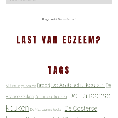
Bregje bakt & Gertrude kookt
LAST VAN ECZEEM?
TAGS
De Arabische keuken
Brood
De
Alchemie
Ayurvedisch
De Italiaanse
Franse keuken
De Indiase keuken
keuken
De Oosterse
De Mexicaanse keuken