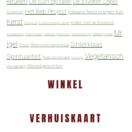
keuken
De tuin op tafel
De zilveren Lepel
Het Beb Project
Italiaans feest in eigen tuin
Glutenvrij
Kerst
Koken met de Ecostoof
Kidsproof
Kindvriendelijk recept
Mr
Medicijnwiel
Kookboeken
Krachtkaart
Leftover gerechten
Mattemburgh
Igel
Sinterklaas
Pizza
Sfeervolste kerststraat
Vegetarisch
Spiritualiteit
Thee combinatie
Tuintips
Wereldgerechten
Verjaardag
WINKEL
VERHUISKAART