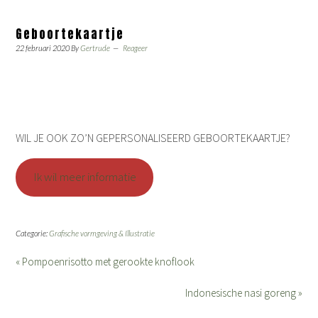
Geboortekaartje
22 februari 2020
By
Gertrude
Reageer
WIL JE OOK ZO’N GEPERSONALISEERD GEBOORTEKAARTJE?
Ik wil meer informatie
Categorie:
Grafische vormgeving & Illustratie
« Pompoenrisotto met gerookte knoflook
Indonesische nasi goreng »