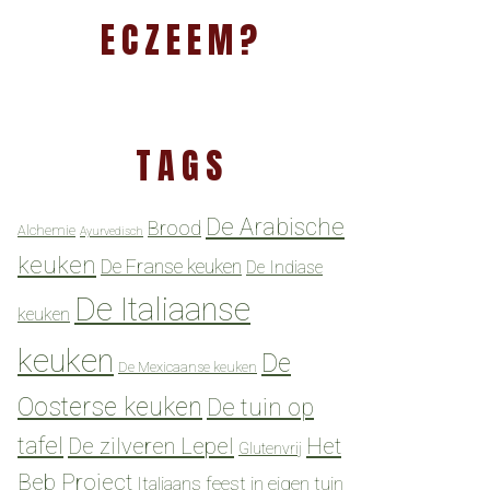
ECZEEM?
TAGS
De Arabische
Brood
Alchemie
Ayurvedisch
keuken
De Franse keuken
De Indiase
De Italiaanse
keuken
keuken
De
De Mexicaanse keuken
Oosterse keuken
De tuin op
tafel
De zilveren Lepel
Het
Glutenvrij
Beb Project
Italiaans feest in eigen tuin