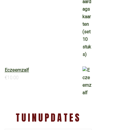
Eczeemzalf
€
10.00
TUINUPDATES