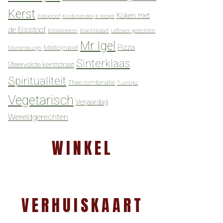
Kerst
Koken met
Kidsproof
Kindvriendelijk recept
de Ecostoof
Kookboeken
Krachtkaart
Leftover gerechten
Mr Igel
Pizza
Medicijnwiel
Mattemburgh
Sinterklaas
Sfeervolste kerststraat
Spiritualiteit
Thee combinatie
Tuintips
Vegetarisch
Verjaardag
Wereldgerechten
WINKEL
VERHUISKAART