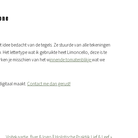
rone
het idee bedacht van de tegels. Ze stuurde van alle tekeningen
 Het lettertype wat ik gebruikte heet Limoncello, deze is te
en je misschien van het w
innende tomatenblikje
wat we
digitaal maakt.
Contact me dan gerust!
Visitekaartje, flyer & logo || Holistische Praktijk Lief & Leef »