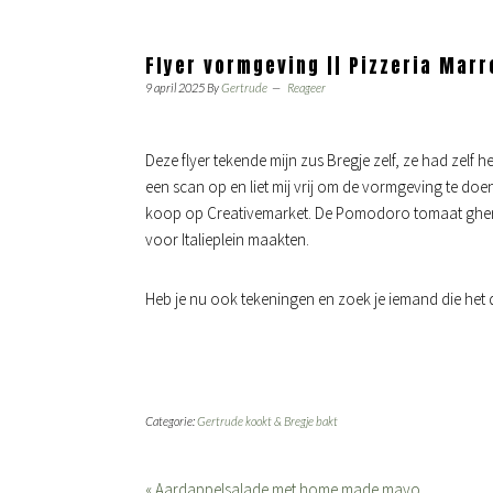
Flyer vormgeving || Pizzeria Mar
9 april 2025
By
Gertrude
Reageer
Deze flyer tekende mijn zus Bregje zelf, ze had zelf 
een scan op en liet mij vrij om de vormgeving te doen.
koop op Creativemarket. De Pomodoro tomaat gherk
voor Italieplein maakten.
Heb je nu ook tekeningen en zoek je iemand die het 
Categorie:
Gertrude kookt & Bregje bakt
« Aardappelsalade met home made mayo