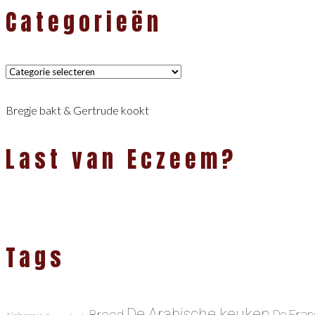
Categorieën
Categorieën
Bregje bakt & Gertrude kookt
Last van Eczeem?
Tags
De Arabische keuken
Brood
De Fran