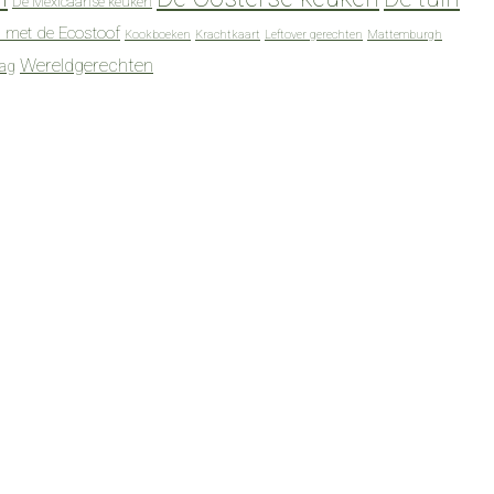
De Mexicaanse keuken
 met de Ecostoof
Kookboeken
Krachtkaart
Leftover gerechten
Mattemburgh
Wereldgerechten
dag