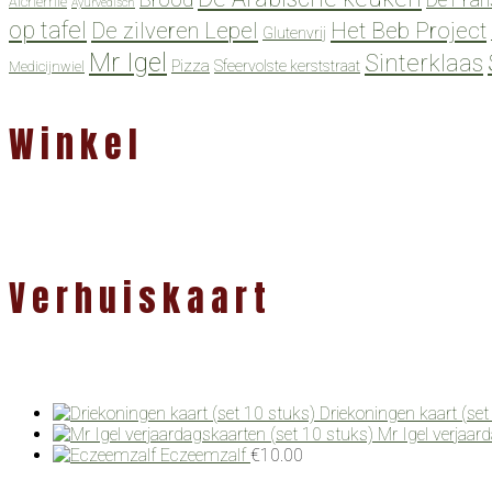
Alchemie
Ayurvedisch
op tafel
De zilveren Lepel
Het Beb Project
Glutenvrij
Mr Igel
Sinterklaas
Pizza
Sfeervolste kerststraat
Medicijnwiel
Winkel
Verhuiskaart
Driekoningen kaart (set
Mr Igel verjaar
Eczeemzalf
€
10.00