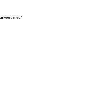
emarkeerd met
*