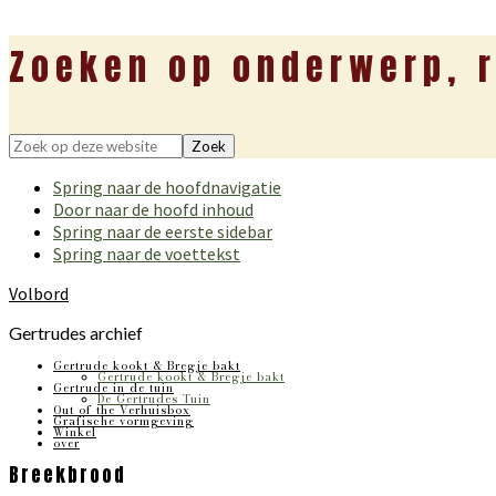
Zoeken op onderwerp, r
Zoek
op
Spring naar de hoofdnavigatie
deze
Door naar de hoofd inhoud
website
Spring naar de eerste sidebar
Spring naar de voettekst
Volbord
Gertrudes archief
Gertrude kookt & Bregje bakt
Gertrude kookt & Bregje bakt
Gertrude in de tuin
De Gertrudes Tuin
Out of the Verhuisbox
Grafische vormgeving
Winkel
over
Breekbrood