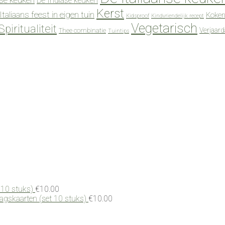
De Indiase keuken
Kerst
Italiaans feest in eigen tuin
Koken
Kidsproof
Kindvriendelijk recept
Vegetarisch
Spiritualiteit
Verjaar
Thee combinatie
Tuintips
 10 stuks)
€
10.00
dagskaarten (set 10 stuks)
€
10.00