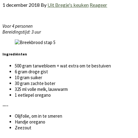
1 december 2018
By
Uit Bregje's keuken
Reageer
Voor 4 personen
Bereidingstijd: 3 uur
Ingrediënten
500 gram tarwebloem + wat extra om te bestuiven
6 gram droge gist
10 gram suiker
30 gram zachte boter
325 ml volle melk, lauwwarm
1 eetlepel oregano
—–
Olijfolie, om in te smeren
Handje oregano
Zeezout