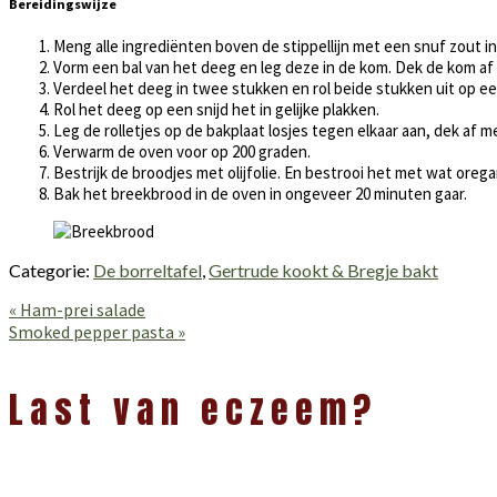
Bereidingswijze
Meng alle ingrediënten boven de stippellijn met een snuf zout i
Vorm een bal van het deeg en leg deze in de kom. Dek de kom af 
Verdeel het deeg in twee stukken en rol beide stukken uit op 
Rol het deeg op een snijd het in gelijke plakken.
Leg de rolletjes op de bakplaat losjes tegen elkaar aan, dek af m
Verwarm de oven voor op 200 graden.
Bestrijk de broodjes met olijfolie. En bestrooi het met wat oreg
Bak het breekbrood in de oven in ongeveer 20 minuten gaar.
Categorie:
De borreltafel
,
Gertrude kookt & Bregje bakt
Vorig
« Ham-prei salade
bericht:
Volgend
Smoked pepper pasta »
bericht:
Lees
Interacties
Last van eczeem?