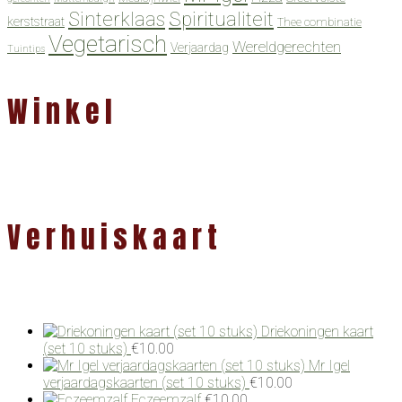
Spiritualiteit
Sinterklaas
kerststraat
Thee combinatie
Vegetarisch
Wereldgerechten
Verjaardag
Tuintips
Winkel
Verhuiskaart
Driekoningen kaart
(set 10 stuks)
€
10.00
Mr Igel
verjaardagskaarten (set 10 stuks)
€
10.00
Eczeemzalf
€
10.00