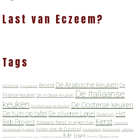
Last van Eczeem?
Tags
De Arabische keuken
Brood
De
Alchemie
Ayurvedisch
De Italiaanse
Franse keuken
De Indiase keuken
keuken
De Oosterse keuken
De Mexicaanse keuken
De tuin op tafel
De zilveren Lepel
Het
Glutenvrij
Kerst
Beb Project
Italiaans feest in eigen tuin
Kidsproof
Koken met de Ecostoof
Kindvriendelijk recept
Kookboeken
Krachtkaart
Leftover
Mr Igel
Pizza
Sfeervolste
Medicijnwiel
gerechten
Mattemburgh