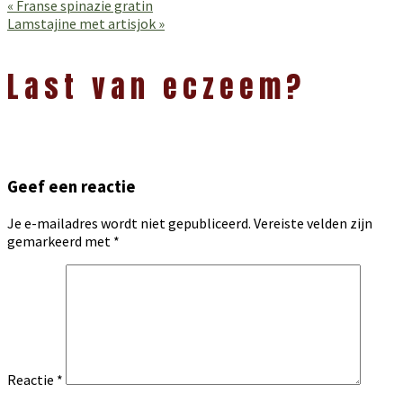
Vorig
« Franse spinazie gratin
bericht:
Volgend
Lamstajine met artisjok »
bericht:
Lees
Interacties
Last van eczeem?
Geef een reactie
Je e-mailadres wordt niet gepubliceerd.
Vereiste velden zijn
gemarkeerd met
*
Reactie
*