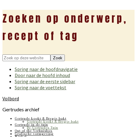
Zoeken op onderwerp,
recept of tag
Zoek
op
Spring naar de hoofdnavigatie
deze
Door naar de hoofd inhoud
website
Spring naar de eerste sidebar
Spring naar de voettekst
Volbord
Gertrudes archief
Gertrude kookt & Bregje bakt
Gertrude kookt & Bregje bakt
Gertrude in de tuin
De Gertrudes Tuin
Out of the Verhuisbox
Grafische vormgeving
Winkel