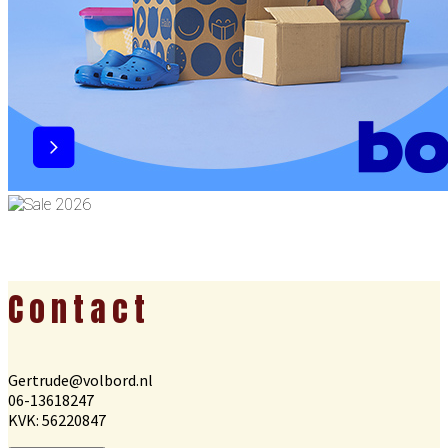
Footer
Contact
Gertrude@volbord.nl
06-13618247
KVK: 56220847