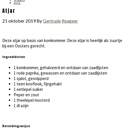
over
Atjar
21 oktober 2019
By
Gertrude
Reageer
Deze atjar op basis van komkommer. Deze atjar is heerlijk als zuurtje
bij een Oosters gerecht.
Ingrediënten
1 komkommer, gehalveerd en ontdaan van zaadlijsten
1 rode paprika, gewassen en ontdaan van zaadlijsten
1 sjalot, gesnipperd
1 teen knoflook, fijngehakt
1 eetlepel suiker
Peper en zout
1 theelepel mosterd
1 dl azijn
Bereidingswijze