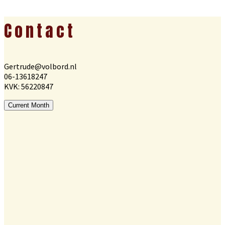
Footer
Contact
Gertrude@volbord.nl
06-13618247
KVK: 56220847
Current Month