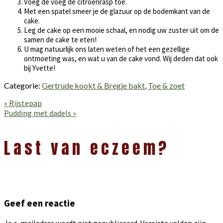
Voeg de voeg de citroenrasp toe.
Met een spatel smeer je de glazuur op de bodemkant van de
cake.
Leg de cake op een mooie schaal, en nodig uw zuster uit om de
samen de cake te eten!
U mag natuurlijk ons laten weten of het een gezellige
ontmoeting was, en wat u van de cake vond. Wij deden dat ook
bij Yvette!
Categorie:
Gertrude kookt & Bregje bakt
,
Toe & zoet
Vorig
« Rijstepap
bericht:
Volgend
Pudding met dadels »
bericht:
Lees
Interacties
Last van eczeem?
Geef een reactie