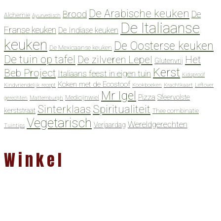
De Arabische keuken
Brood
De
Alchemie
Ayurvedisch
De Italiaanse
Franse keuken
De Indiase keuken
keuken
De Oosterse keuken
De Mexicaanse keuken
De tuin op tafel
De zilveren Lepel
Het
Glutenvrij
Kerst
Beb Project
Italiaans feest in eigen tuin
Kidsproof
Koken met de Ecostoof
Kindvriendelijk recept
Kookboeken
Krachtkaart
Leftover
Mr Igel
Pizza
Sfeervolste
Medicijnwiel
gerechten
Mattemburgh
Spiritualiteit
Sinterklaas
kerststraat
Thee combinatie
Vegetarisch
Wereldgerechten
Verjaardag
Tuintips
Winkel