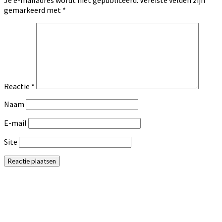
Je e-mailadres wordt niet gepubliceerd.
Vereiste velden zijn
gemarkeerd met
*
Reactie
*
Naam
E-mail
Site
Primaire
Sidebar