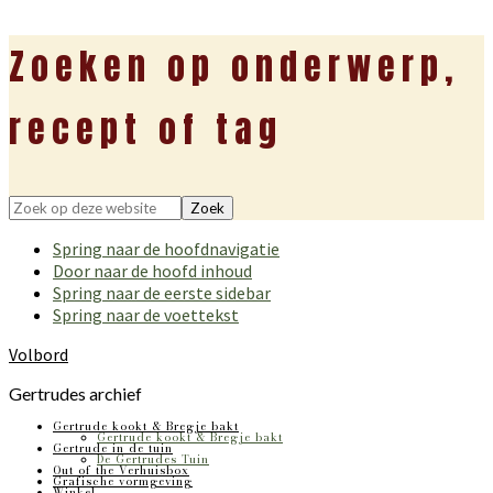
Zoeken op onderwerp,
recept of tag
Zoek
op
Spring naar de hoofdnavigatie
deze
Door naar de hoofd inhoud
website
Spring naar de eerste sidebar
Spring naar de voettekst
Volbord
Gertrudes archief
Gertrude kookt & Bregje bakt
Gertrude kookt & Bregje bakt
Gertrude in de tuin
De Gertrudes Tuin
Out of the Verhuisbox
Grafische vormgeving
Winkel