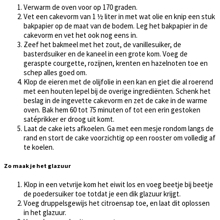
Verwarm de oven voor op 170 graden.
Vet een cakevorm van 1 ½ liter in met wat olie en knip een stuk
bakpapier op de maat van de bodem. Leg het bakpapier in de
cakevorm en vet het ook nog eens in.
Zeef het bakmeel met het zout, de vanillesuiker, de
basterdsuiker en de kaneel in een grote kom. Voeg de
geraspte courgette, rozijnen, krenten en hazelnoten toe en
schep alles goed om.
Klop de eieren met de olijfolie in een kan en giet die al roerend
met een houten lepel bij de overige ingrediënten. Schenk het
beslag in de ingevette cakevorm en zet de cake in de warme
oven. Bak hem 60 tot 75 minuten of tot een erin gestoken
satéprikker er droog uit komt.
Laat de cake iets afkoelen. Ga met een mesje rondom langs de
rand en stort de cake voorzichtig op een rooster om volledig af
te koelen.
Zo maak je het glazuur
Klop in een vetvrije kom het eiwit los en voeg beetje bij beetje
de poedersuiker toe totdat je een dik glazuur krijgt.
Voeg druppelsgewijs het citroensap toe, en laat dit oplossen
in het glazuur.