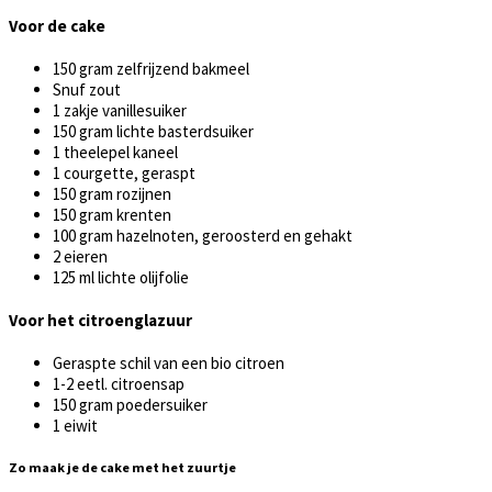
Voor de cake
150 gram zelfrijzend bakmeel
Snuf zout
1 zakje vanillesuiker
150 gram lichte basterdsuiker
1 theelepel kaneel
1 courgette, geraspt
150 gram rozijnen
150 gram krenten
100 gram hazelnoten, geroosterd en gehakt
2 eieren
125 ml lichte olijfolie
Voor het citroenglazuur
Geraspte schil van een bio citroen
1-2 eetl. citroensap
150 gram poedersuiker
1 eiwit
Zo maak je de cake met het zuurtje