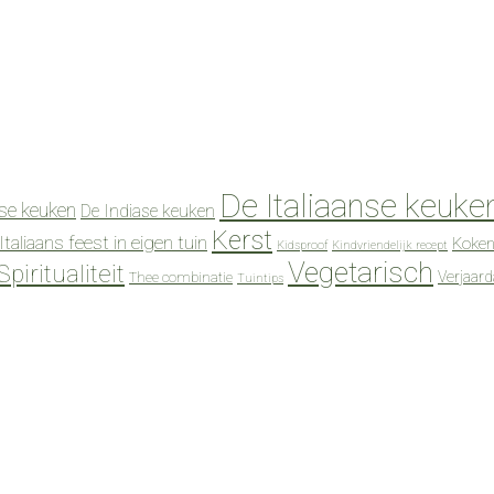
De Italiaanse keuke
se keuken
De Indiase keuken
Kerst
Italiaans feest in eigen tuin
Koken
Kidsproof
Kindvriendelijk recept
Vegetarisch
Spiritualiteit
Verjaar
Thee combinatie
Tuintips