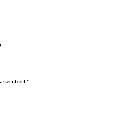
!
emarkeerd met
*