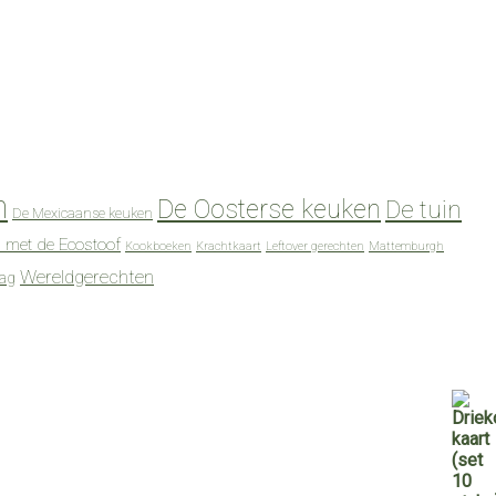
n
De Oosterse keuken
De tuin
De Mexicaanse keuken
 met de Ecostoof
Kookboeken
Krachtkaart
Leftover gerechten
Mattemburgh
Wereldgerechten
dag