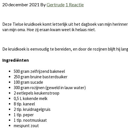
20 december 2021
By
Gertrude
1 Reactie
Deze Tielse kruidkoek komt letterlijk uit het dagboek van mijn herinn
van mijn oma. Hoe zij eraan kwam weet ik helaas niet.
De kruidkoek is eenvoudig te bereiden, en door de rozijnen blijft hij la
Ingrediënten
500 gram zelfrijzend bakmeel
250 gram bruine basterdsuiker
100 gram sucade
300 gram rozijnen (geweld in lauw water)
2 eetlepels keukenstroop
0,5 L kokende melk
8 tlp. kaneel
2 tlp. kruidnagelgruis
1 tlp. peper
1 tlp. nootmuskaat
mespunt zout