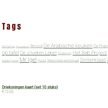
Tags
De Arabische keuken
Brood
De Fran
Alchemie
Ayurvedisch
op tafel
De zilveren Lepel
Het Beb Project
Glutenvrij
Mr Igel
Sinterklaas
Pizza
Sfeervolste kerststraat
Medicijnwiel
Driekoningen kaart (set 10 stuks)
€
10.00