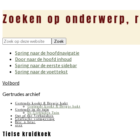
Zoeken op onderwerp, r
Zoek
op
Spring naar de hoofdnavigatie
deze
Door naar de hoofd inhoud
website
Spring naar de eerste sidebar
Spring naar de voettekst
Volbord
Gertrudes archief
Gertrude kookt & Bregje bakt
Gertrude kookt & Bregje bakt
Gertrude in de tuin
De Gertrudes Tuin
Out of the Verhuisbox
Grafische vormgeving
Bric-à-brac
over
Tielse kruidkoek