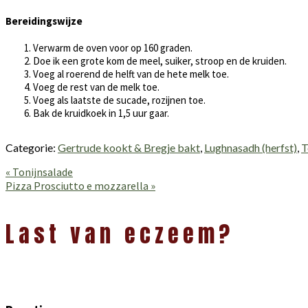
Bereidingswijze
Verwarm de oven voor op 160 graden.
Doe ik een grote kom de meel, suiker, stroop en de kruiden.
Voeg al roerend de helft van de hete melk toe.
Voeg de rest van de melk toe.
Voeg als laatste de sucade, rozijnen toe.
Bak de kruidkoek in 1,5 uur gaar.
Categorie:
Gertrude kookt & Bregje bakt
,
Lughnasadh (herfst)
,
T
Vorig
« Tonijnsalade
bericht:
Volgend
Pizza Prosciutto e mozzarella »
bericht:
Lees
Interacties
Last van eczeem?