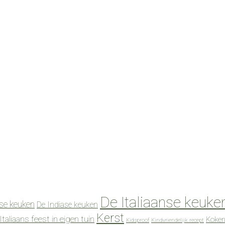
De Italiaanse keuke
se keuken
De Indiase keuken
Kerst
Italiaans feest in eigen tuin
Koken
Kidsproof
Kindvriendelijk recept