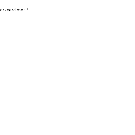
emarkeerd met
*