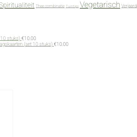
Vegetarisch
Spiritualiteit
Verjaar
Thee combinatie
Tuintips
 10 stuks)
€
10.00
dagskaarten (set 10 stuks)
€
10.00