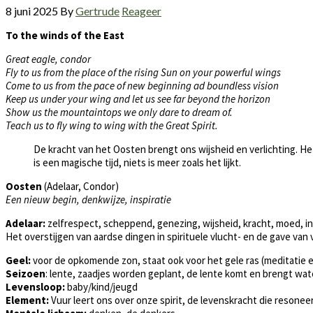
8 juni 2025
By
Gertrude
Reageer
To the winds of the East
Great eagle, condor
Fly to us from the place of the rising Sun on your powerful wings
Come to us from the pace of new beginning ad boundless vision
Keep us under your wing and let us see far beyond the horizon
Show us the mountaintops we only dare to dream of.
Teach us to fly wing to wing with the Great Spirit.
De kracht van het Oosten brengt ons wijsheid en verlichting. Het
is een magische tijd, niets is meer zoals het lijkt.
Oosten
(Adelaar, Condor)
Een nieuw begin, denkwijze, inspiratie
Adelaar:
zelfrespect, scheppend, genezing, wijsheid, kracht, moed, inzi
Het overstijgen van aardse dingen in spirituele vlucht- en de gave van
Geel:
voor de opkomende zon, staat ook voor het gele ras (meditatie 
Seizoen
: lente, zaadjes worden geplant, de lente komt en brengt wat
Levensloop:
baby/kind/jeugd
Element:
Vuur leert ons over onze spirit, de levenskracht die resoneer