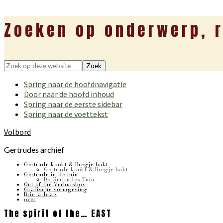
Zoeken op onderwerp, r
Zoek
op
Spring naar de hoofdnavigatie
deze
Door naar de hoofd inhoud
website
Spring naar de eerste sidebar
Spring naar de voettekst
Volbord
Gertrudes archief
Gertrude kookt & Bregje bakt
Gertrude kookt & Bregje bakt
Gertrude in de tuin
De Gertrudes Tuin
Out of the Verhuisbox
Grafische vormgeving
Bric-à-brac
over
The spirit of the… EAST