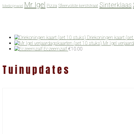
Mr Igel
Sinterklaas
Pizza
Sfeervolste kerststraat
Medicijnwiel
Driekoningen kaart (set
Mr Igel verjaar
Eczeemzalf
€
10.00
Tuinupdates