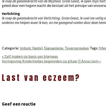
Ik roep de geesteskracht van de Wijsheid. Grote Geest, ik open mijn har
geleid door een hogere macht die bestaat uit het principe van onvoorw
Verlichting
Ik roep de geesteskracht van Verlichting. Grote Geest, ik voel me veilig
anderen me helpen waar ik kan, en me gezegend voelen door deze heme
Categorie:
Imbolc (lente)
,
Sjamanisme
,
Toverspreuken
Tags:
Med
Vorig
« Zalf maken op basis van bijenwas
bericht:
Volgend
Vormgeving Kinderliedjes begeleiden op gitaar || Anna Liem »
bericht:
Lees
Interacties
Last van eczeem?
Geef een reactie