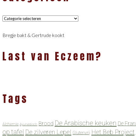
Categorieën
Bregje bakt & Gertrude kookt
Last van Eczeem?
Tags
De Arabische keuken
Brood
De Fran
Alchemie
Ayurvedisch
op tafel
De zilveren Lepel
Het Beb Project
Glutenvrij