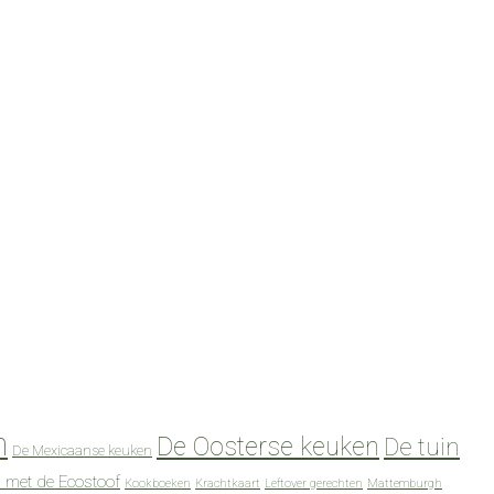
n
De Oosterse keuken
De tuin
De Mexicaanse keuken
 met de Ecostoof
Kookboeken
Krachtkaart
Leftover gerechten
Mattemburgh