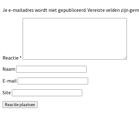
Je e-mailadres wordt niet gepubliceerd.
Vereiste velden zijn g
Reactie
*
Naam
E-mail
Site
Primaire
Sidebar