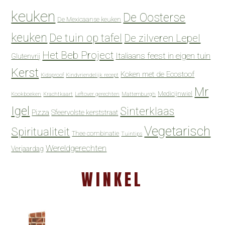
keuken
De Oosterse
De Mexicaanse keuken
keuken
De tuin op tafel
De zilveren Lepel
Het Beb Project
Italiaans feest in eigen tuin
Glutenvrij
Kerst
Koken met de Ecostoof
Kidsproof
Kindvriendelijk recept
Mr
Medicijnwiel
Kookboeken
Krachtkaart
Leftover gerechten
Mattemburgh
Igel
Sinterklaas
Pizza
Sfeervolste kerststraat
Vegetarisch
Spiritualiteit
Thee combinatie
Tuintips
Wereldgerechten
Verjaardag
WINKEL