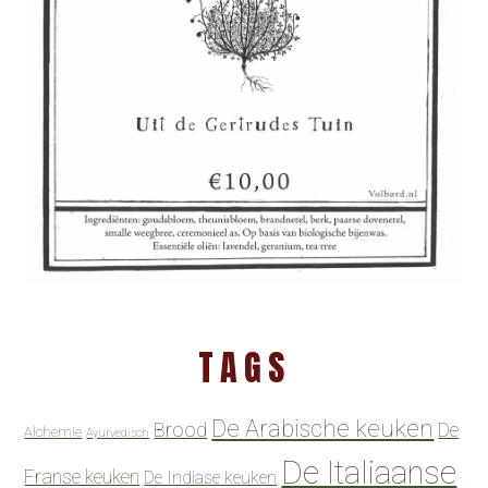
TAGS
De Arabische keuken
Brood
De
Alchemie
Ayurvedisch
De Italiaanse
Franse keuken
De Indiase keuken