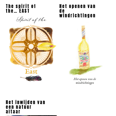
The spirit of
Het openen van
the… EAST
de
windrichtingen
Het inwijden van
een natuur
altaar