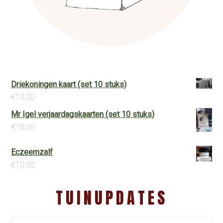
Driekoningen kaart (set 10 stuks)
€
10.00
Mr Igel verjaardagskaarten (set 10 stuks)
€
10.00
Eczeemzalf
€
10.00
TUINUPDATES