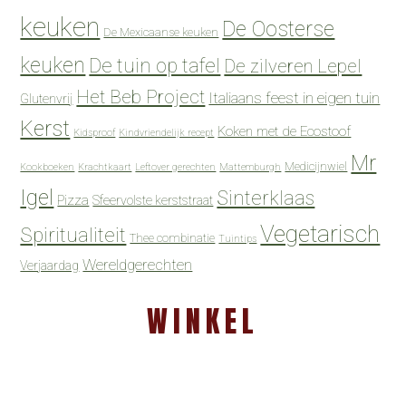
keuken
De Oosterse
De Mexicaanse keuken
keuken
De tuin op tafel
De zilveren Lepel
Het Beb Project
Italiaans feest in eigen tuin
Glutenvrij
Kerst
Koken met de Ecostoof
Kidsproof
Kindvriendelijk recept
Mr
Medicijnwiel
Kookboeken
Krachtkaart
Leftover gerechten
Mattemburgh
Igel
Sinterklaas
Pizza
Sfeervolste kerststraat
Vegetarisch
Spiritualiteit
Thee combinatie
Tuintips
Wereldgerechten
Verjaardag
WINKEL