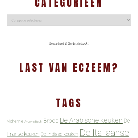
CATEGORIEËN
Bregje bakt & Gertrude kookt
LAST VAN ECZEEM?
TAGS
De Arabische keuken
Brood
De
Alchemie
Ayurvedisch
De Italiaanse
Franse keuken
De Indiase keuken