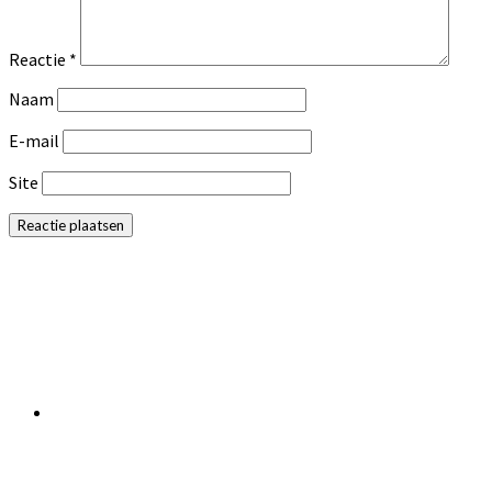
Reactie
*
Naam
E-mail
Site
Primaire
Sidebar