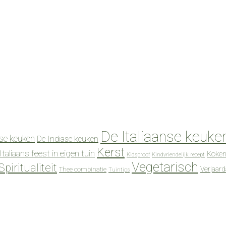
De Italiaanse keuke
se keuken
De Indiase keuken
Kerst
Italiaans feest in eigen tuin
Koken
Kidsproof
Kindvriendelijk recept
Vegetarisch
Spiritualiteit
Verjaar
Thee combinatie
Tuintips