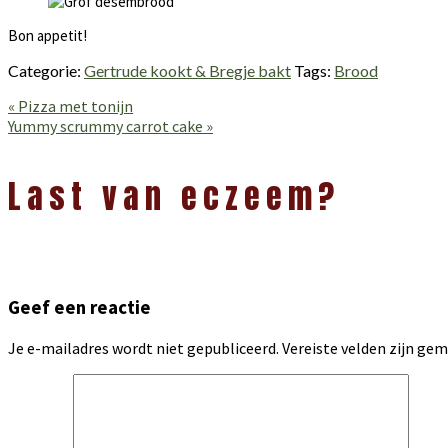
Bon appetit!
Categorie:
Gertrude kookt & Bregje bakt
Tags:
Brood
Vorig
« Pizza met tonijn
bericht:
Volgend
Yummy scrummy carrot cake »
bericht:
Lees
Interacties
Last van eczeem?
Geef een reactie
Je e-mailadres wordt niet gepubliceerd.
Vereiste velden zijn g