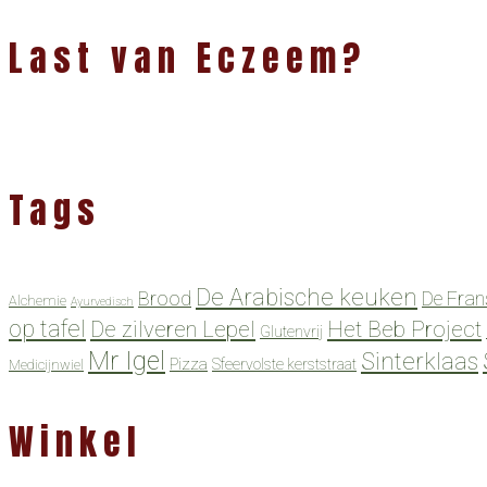
Last van Eczeem?
Tags
De Arabische keuken
Brood
De Fran
Alchemie
Ayurvedisch
op tafel
De zilveren Lepel
Het Beb Project
Glutenvrij
Mr Igel
Sinterklaas
Pizza
Sfeervolste kerststraat
Medicijnwiel
Winkel