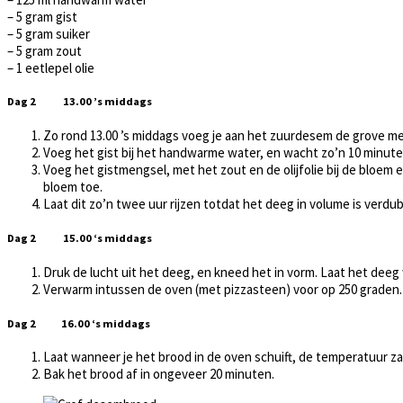
– 5 gram gist
– 5 gram suiker
– 5 gram zout
– 1 eetlepel olie
Dag 2 13.00 ’s middags
Zo rond 13.00 ’s middags voeg je aan het zuurdesem de grove me
Voeg het gist bij het handwarme water, en wacht zo’n 10 minuten
Voeg het gistmengsel, met het zout en de olijfolie bij de bloem 
bloem toe.
Laat dit zo’n twee uur rijzen totdat het deeg in volume is verdu
Dag 2 15.00 ‘s middags
Druk de lucht uit het deeg, en kneed het in vorm. Laat het deeg 
Verwarm intussen de oven (met pizzasteen) voor op 250 graden.
Dag 2 16.00 ‘s middags
Laat wanneer je het brood in de oven schuift, de temperatuur z
Bak het brood af in ongeveer 20 minuten.