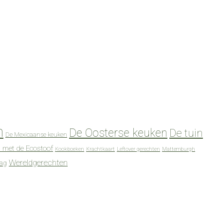
n
De Oosterse keuken
De tuin
De Mexicaanse keuken
 met de Ecostoof
Kookboeken
Krachtkaart
Leftover gerechten
Mattemburgh
Wereldgerechten
dag