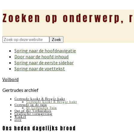
Zoeken op onderwerp, r
Zoek
op
Spring naar de hoofdnavigatie
deze
Door naar de hoofd inhoud
website
Spring naar de eerste sidebar
Spring naar de voettekst
Volbord
Gertrudes archief
Gertrude kookt & Bregje bakt
Gertrude kookt & Bregje bakt
Gertrude in de tuin
De Gertrudes Tuin
Out of the Verhuisbox
Grafische vormgeving
Winkel
over
Ons heden dagelijks brood