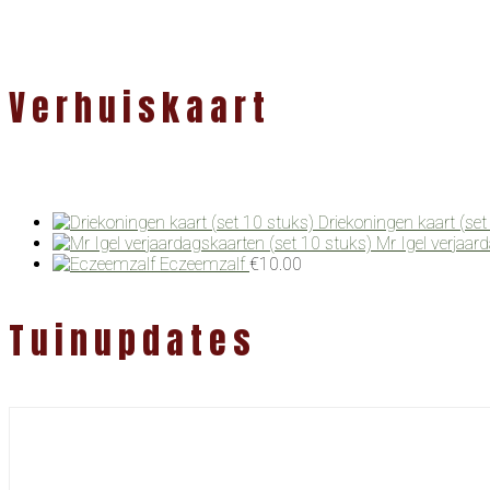
Verhuiskaart
Driekoningen kaart (set
Mr Igel verjaar
Eczeemzalf
€
10.00
Tuinupdates