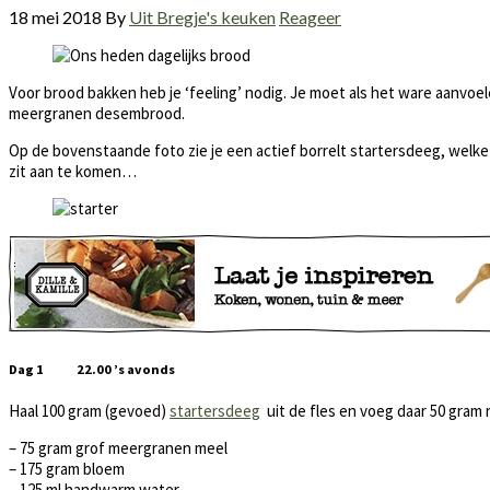
18 mei 2018
By
Uit Bregje's keuken
Reageer
Voor brood bakken heb je ‘feeling’ nodig. Je moet als het ware aanvo
meergranen desembrood.
Op de bovenstaande foto zie je een actief borrelt startersdeeg, welke 
zit aan te komen…
Dag 1 22.00 ’s avonds
Haal 100 gram (gevoed)
startersdeeg
uit de fles en voeg daar 50 gram 
– 75 gram grof meergranen meel
– 175 gram bloem
– 125 ml handwarm water