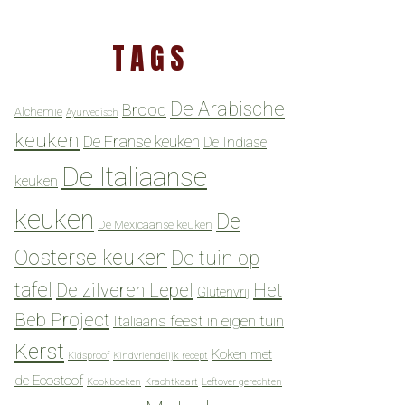
TAGS
De Arabische
Brood
Alchemie
Ayurvedisch
keuken
De Franse keuken
De Indiase
De Italiaanse
keuken
keuken
De
De Mexicaanse keuken
Oosterse keuken
De tuin op
tafel
De zilveren Lepel
Het
Glutenvrij
Beb Project
Italiaans feest in eigen tuin
Kerst
Koken met
Kidsproof
Kindvriendelijk recept
de Ecostoof
Kookboeken
Krachtkaart
Leftover gerechten