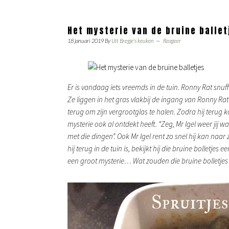
Het mysterie van de bruine ballet
18 januari 2019
By
Uit Bregje's keuken
Reageer
Er is vandaag iets vreemds in de tuin. Ronny Rat snuffe
Ze liggen in het gras vlakbij de ingang van Ronny Rat zi
terug om zijn vergrootglas te halen. Zodra hij terug komt
mysterie ook al ontdekt heeft. “Zeg, Mr Igel weer jij wat
met die dingen”. Ook Mr Igel rent zo snel hij kan naar 
hij terug in de tuin is, bekijkt hij die bruine bolletjes
een groot mysterie… Wat zouden die bruine bolletjes o