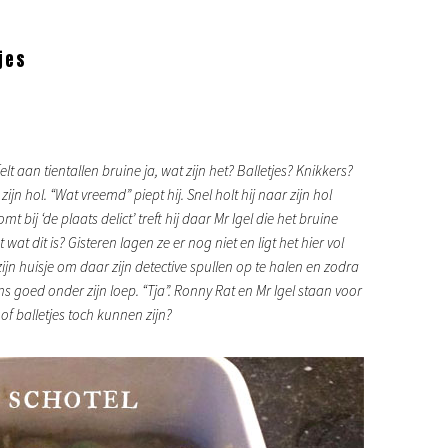
jes
lt aan tientallen bruine ja, wat zijn het? Balletjes? Knikkers?
jn hol. “Wat vreemd” piept hij. Snel holt hij naar zijn hol
 bij ‘de plaats delict’ treft hij daar Mr Igel die het bruine
 wat dit is? Gisteren lagen ze er nog niet en ligt het hier vol
zijn huisje om daar zijn detective spullen op te halen en zodra
 eens goed onder zijn loep. “Tja”. Ronny Rat en Mr Igel staan voor
f balletjes toch kunnen zijn?