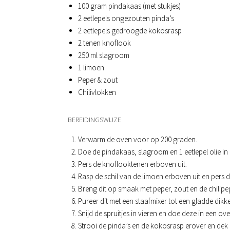
100 gram pindakaas (met stukjes)
2 eetlepels ongezouten pinda’s
2 eetlepels gedroogde kokosrasp
2 tenen knoflook
250 ml slagroom
1 limoen
Peper & zout
Chilivlokken
BEREIDINGSWIJZE
Verwarm de oven voor op 200 graden.
Doe de pindakaas, slagroom en 1 eetlepel olie in
Pers de knoflooktenen erboven uit.
Rasp de schil van de limoen erboven uit en pers de
Breng dit op smaak met peper, zout en de chilipe
Pureer dit met een staafmixer tot een gladde dikk
Snijd de spruitjes in vieren en doe deze in een ove
Strooi de pinda’s en de kokosrasp erover en dek