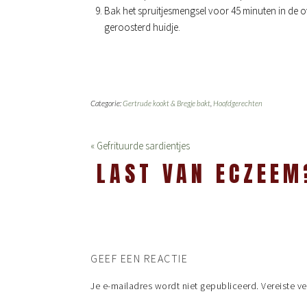
Bak het spruitjesmengsel voor 45 minuten in de o
geroosterd huidje.
Categorie:
Gertrude kookt & Bregje bakt
,
Hoofdgerechten
« Gefrituurde sardientjes
LAST VAN ECZEEM
GEEF EEN REACTIE
Je e-mailadres wordt niet gepubliceerd.
Vereiste v