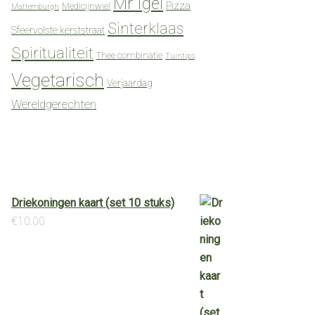
Mr Igel
Pizza
Medicijnwiel
Mattemburgh
Sinterklaas
Sfeervolste kerststraat
Spiritualiteit
Thee combinatie
Tuintips
Vegetarisch
Verjaardag
Wereldgerechten
Driekoningen kaart (set 10 stuks)
€
10.00