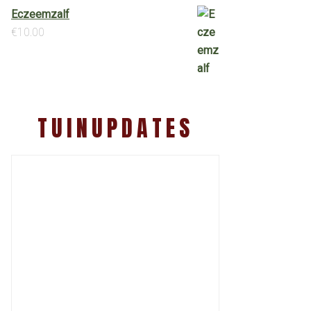
Eczeemzalf
€
10.00
TUINUPDATES