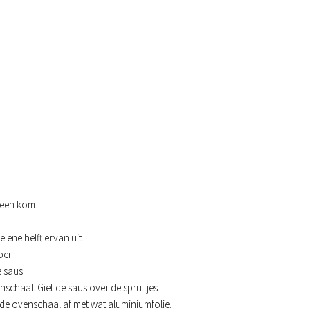
 een kom.
 ene helft ervan uit.
per.
e saus.
nschaal. Giet de saus over de spruitjes.
 de ovenschaal af met wat aluminiumfolie.