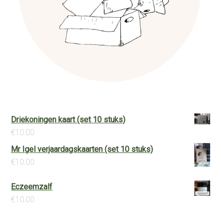
Driekoningen kaart (set 10 stuks)
€
10.00
Mr Igel verjaardagskaarten (set 10 stuks)
€
10.00
Eczeemzalf
€
10.00