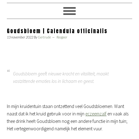
Goudsbloem | Calendula officinalis
13 november 2022
By
Gertrude
Reageer
Goudsbloem geeft nieuwe kracht en vitaliteit, maakt
vastzittende emoties los in lichaam en geest.
In mijn kruidentuin staan ontzettend veel Goudsbloemen. Want
naast dat ik het kruid gebruik voor in mijn
eczeemzalf
en vaak als
thee drink heeft Goudsbloem nog een andere functie in mijn tuin;
Het vertegenwoordigend namelijk het element vuur.