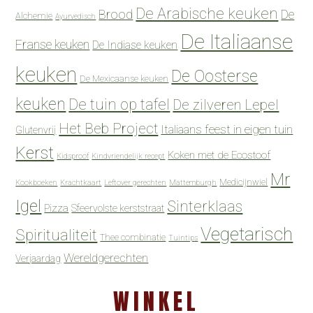
De Arabische keuken
Brood
De
Alchemie
Ayurvedisch
De Italiaanse
Franse keuken
De Indiase keuken
keuken
De Oosterse
De Mexicaanse keuken
keuken
De tuin op tafel
De zilveren Lepel
Het Beb Project
Italiaans feest in eigen tuin
Glutenvrij
Kerst
Koken met de Ecostoof
Kidsproof
Kindvriendelijk recept
Mr
Medicijnwiel
Kookboeken
Krachtkaart
Leftover gerechten
Mattemburgh
Igel
Sinterklaas
Pizza
Sfeervolste kerststraat
Vegetarisch
Spiritualiteit
Thee combinatie
Tuintips
Wereldgerechten
Verjaardag
WINKEL