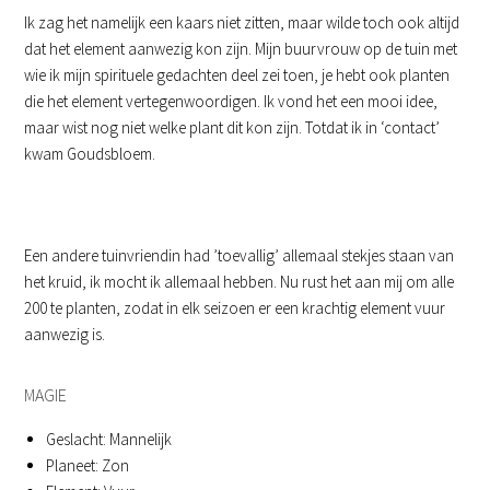
Ik zag het namelijk een kaars niet zitten, maar wilde toch ook altijd
dat het element aanwezig kon zijn. Mijn buurvrouw op de tuin met
wie ik mijn spirituele gedachten deel zei toen, je hebt ook planten
die het element vertegenwoordigen. Ik vond het een mooi idee,
maar wist nog niet welke plant dit kon zijn. Totdat ik in ‘contact’
kwam Goudsbloem.
Een andere tuinvriendin had ’toevallig’ allemaal stekjes staan van
het kruid, ik mocht ik allemaal hebben. Nu rust het aan mij om alle
200 te planten, zodat in elk seizoen er een krachtig element vuur
aanwezig is.
MAGIE
Geslacht: Mannelijk
Planeet: Zon