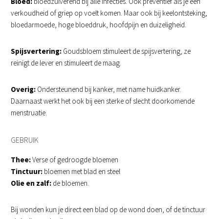
Bloed:
bloedzuiverend bij alle infecties. Ook preventief als je een
verkoudheid of griep op voelt komen. Maar ook bij keelontsteking,
bloedarmoede, hoge bloeddruk, hoofdpijn en duizeligheid.
Spijsvertering:
Goudsbloem stimuleert de spijsvertering, ze
reinigt de lever en stimuleert de maag.
Overig:
Ondersteunend bij kanker, met name huidkanker.
Daarnaast werkt het ook bij een sterke of slecht doorkomende
menstruatie.
GEBRUIK
Thee:
Verse of gedroogde bloemen
Tinctuur:
bloemen met blad en steel
Olie en zalf:
de bloemen.
Bij wonden kun je direct een blad op de wond doen, of de tinctuur