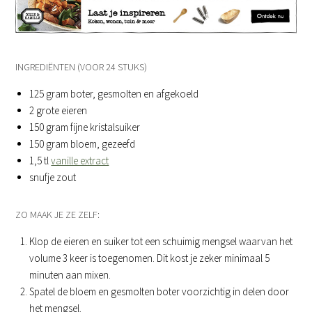
INGREDIËNTEN (VOOR 24 STUKS)
125 gram boter, gesmolten en afgekoeld
2 grote eieren
150 gram fijne kristalsuiker
150 gram bloem, gezeefd
1,5 tl
vanille extract
snufje zout
ZO MAAK JE ZE ZELF:
Klop de eieren en suiker tot een schuimig mengsel waarvan het
volume 3 keer is toegenomen. Dit kost je zeker minimaal 5
minuten aan mixen.
Spatel de bloem en gesmolten boter voorzichtig in delen door
het mengsel.