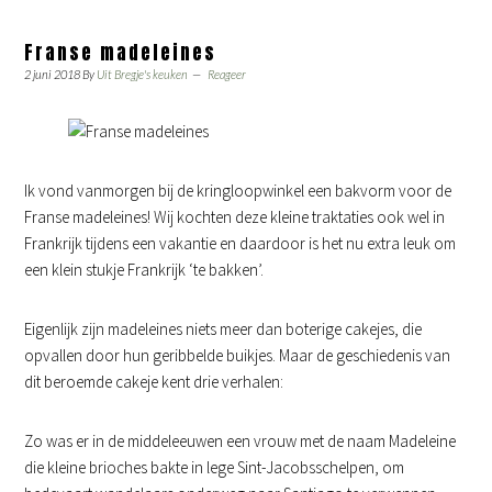
Franse madeleines
2 juni 2018
By
Uit Bregje's keuken
Reageer
Ik vond vanmorgen bij de kringloopwinkel een bakvorm voor de
Franse madeleines! Wij kochten deze kleine traktaties ook wel in
Frankrijk tijdens een vakantie en daardoor is het nu extra leuk om
een klein stukje Frankrijk ‘te bakken’.
Eigenlijk zijn madeleines niets meer dan boterige cakejes, die
opvallen door hun geribbelde buikjes. Maar de geschiedenis van
dit beroemde cakeje kent drie verhalen:
Zo was er in de middeleeuwen een vrouw met de naam Madeleine
die kleine brioches bakte in lege Sint-Jacobsschelpen, om