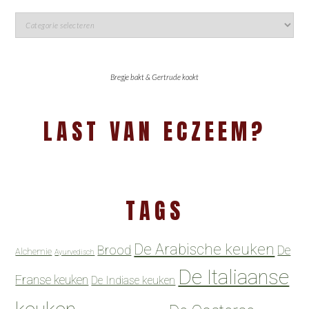
Bregje bakt & Gertrude kookt
LAST VAN ECZEEM?
TAGS
De Arabische keuken
Brood
De
Alchemie
Ayurvedisch
De Italiaanse
Franse keuken
De Indiase keuken