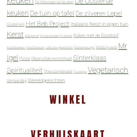
keuken
De Oosterse
De Mexicaanse keuken
keuken
De tuin op tafel
De zilveren Lepel
Het Beb Project
Italiaans feest in eigen tuin
Glutenvrij
Kerst
Koken met de Ecostoof
Kidsproof
Kindvriendelijk recept
Mr
Medicijnwiel
Kookboeken
Krachtkaart
Leftover gerechten
Mattemburgh
Igel
Sinterklaas
Pizza
Sfeervolste kerststraat
Vegetarisch
Spiritualiteit
Thee combinatie
Tuintips
Wereldgerechten
Verjaardag
WINKEL
VERHUISKAART