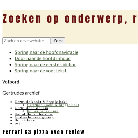
Zoeken op onderwerp, r
Zoek
op
Spring naar de hoofdnavigatie
deze
Door naar de hoofd inhoud
website
Spring naar de eerste sidebar
Spring naar de voettekst
Volbord
Gertrudes archief
Gertrude kookt & Bregje bakt
Gertrude kookt & Bregje bakt
Gertrude in de tuin
De Gertrudes Tuin
Out of the Verhuisbox
Grafische vormgeving
Bric-à-brac
over
Ferrari G3 pizza oven review