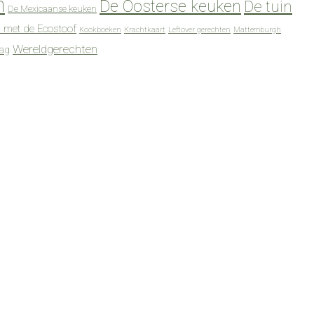
n
De Oosterse keuken
De tuin
De Mexicaanse keuken
 met de Ecostoof
Kookboeken
Krachtkaart
Leftover gerechten
Mattemburgh
Wereldgerechten
dag