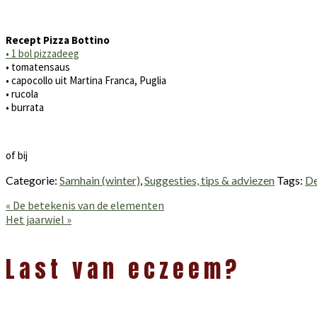
Recept Pizza Bottino
•⁠ ⁠1 bol pizzadeeg
•⁠ ⁠⁠tomatensaus
•⁠ ⁠⁠capocollo uit Martina Franca, Puglia
•⁠ ⁠⁠rucola
•⁠ ⁠⁠burrata
of bij
Categorie:
Samhain (winter)
,
Suggesties, tips & adviezen
Tags:
De
Vorig
« De betekenis van de elementen
bericht:
Volgend
Het jaarwiel »
bericht:
Lees
Interacties
Last van eczeem?