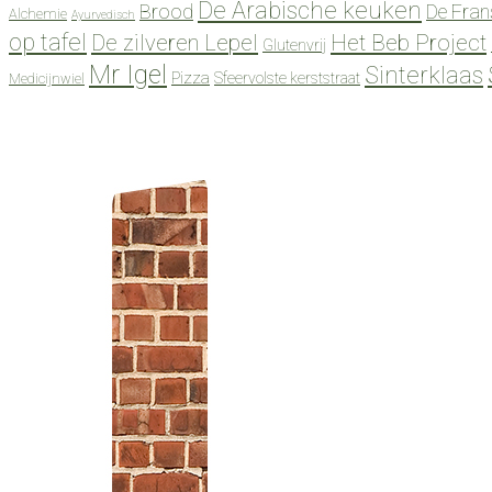
De Arabische keuken
Brood
De Fran
Alchemie
Ayurvedisch
op tafel
De zilveren Lepel
Het Beb Project
Glutenvrij
Mr Igel
Sinterklaas
Pizza
Sfeervolste kerststraat
Medicijnwiel