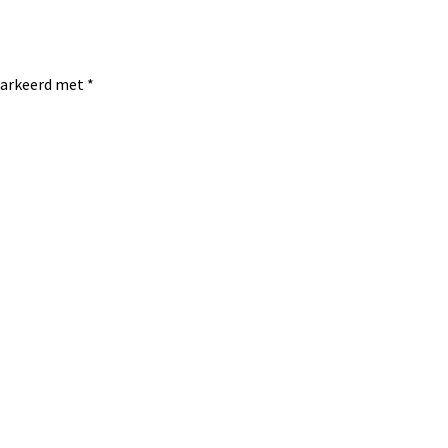
emarkeerd met
*