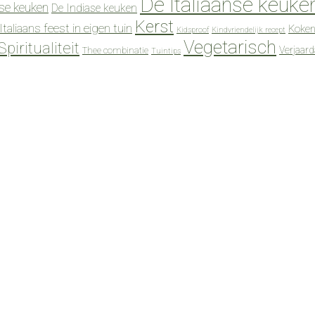
De Italiaanse keuke
se keuken
De Indiase keuken
Kerst
Italiaans feest in eigen tuin
Koken
Kidsproof
Kindvriendelijk recept
Vegetarisch
Spiritualiteit
Verjaar
Thee combinatie
Tuintips