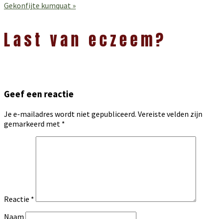
bericht:
Volgend
Gekonfijte kumquat »
bericht:
Lees
Interacties
Last van eczeem?
Geef een reactie
Je e-mailadres wordt niet gepubliceerd.
Vereiste velden zijn
gemarkeerd met
*
Reactie
*
Naam