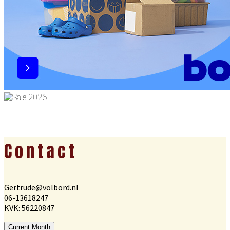
Footer
Contact
Gertrude@volbord.nl
06-13618247
KVK: 56220847
Current Month