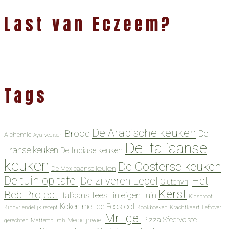
Last van Eczeem?
Tags
De Arabische keuken
Brood
De
Alchemie
Ayurvedisch
De Italiaanse
Franse keuken
De Indiase keuken
keuken
De Oosterse keuken
De Mexicaanse keuken
De tuin op tafel
De zilveren Lepel
Het
Glutenvrij
Kerst
Beb Project
Italiaans feest in eigen tuin
Kidsproof
Koken met de Ecostoof
Kindvriendelijk recept
Kookboeken
Krachtkaart
Leftover
Mr Igel
Pizza
Sfeervolste
Medicijnwiel
gerechten
Mattemburgh