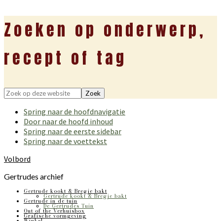
Zoeken op onderwerp,
recept of tag
Zoek
op
Spring naar de hoofdnavigatie
deze
Door naar de hoofd inhoud
website
Spring naar de eerste sidebar
Spring naar de voettekst
Volbord
Gertrudes archief
Gertrude kookt & Bregje bakt
Gertrude kookt & Bregje bakt
Gertrude in de tuin
De Gertrudes Tuin
Out of the Verhuisbox
Grafische vormgeving
Winkel