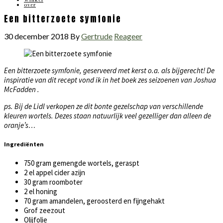
over
Een bitterzoete symfonie
30 december 2018
By
Gertrude
Reageer
Een bitterzoete symfonie, geserveerd met kerst o.a. als bijgerecht! De
inspiratie van dit recept vond ik in het boek zes seizoenen van Joshua
McFadden .
ps. Bij de Lidl verkopen ze dit bonte gezelschap van verschillende
kleuren wortels. Dezes staan natuurlijk veel gezelliger dan alleen de
oranje’s…
Ingrediënten
750 gram gemengde wortels, geraspt
2 el appel cider azijn
30 gram roomboter
2 el honing
70 gram amandelen, geroosterd en fijngehakt
Grof zeezout
Olijfolie