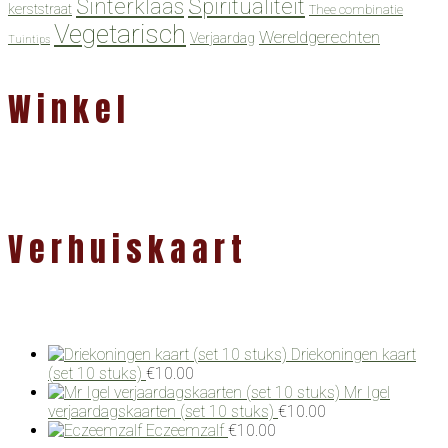
Spiritualiteit
Sinterklaas
kerststraat
Thee combinatie
Vegetarisch
Wereldgerechten
Verjaardag
Tuintips
Winkel
Verhuiskaart
Driekoningen kaart
(set 10 stuks)
€
10.00
Mr Igel
verjaardagskaarten (set 10 stuks)
€
10.00
Eczeemzalf
€
10.00