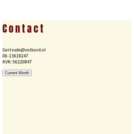
Footer
Contact
Gertrude@volbord.nl
06-13618247
KVK: 56220847
Current Month