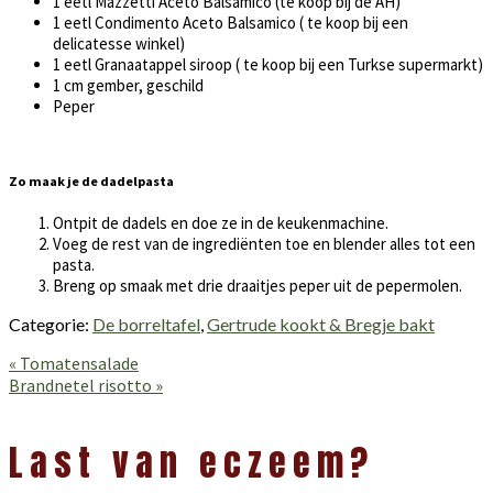
1 eetl Mazzetti Aceto Balsamico (te koop bij de AH)
1 eetl Condimento Aceto Balsamico ( te koop bij een
delicatesse winkel)
1 eetl Granaatappel siroop ( te koop bij een Turkse supermarkt)
1 cm gember, geschild
Peper
Zo maak je de dadelpasta
Ontpit de dadels en doe ze in de keukenmachine.
Voeg de rest van de ingrediënten toe en blender alles tot een
pasta.
Breng op smaak met drie draaitjes peper uit de pepermolen.
Categorie:
De borreltafel
,
Gertrude kookt & Bregje bakt
Vorig
« Tomatensalade
bericht:
Volgend
Brandnetel risotto »
bericht:
Lees
Interacties
Last van eczeem?