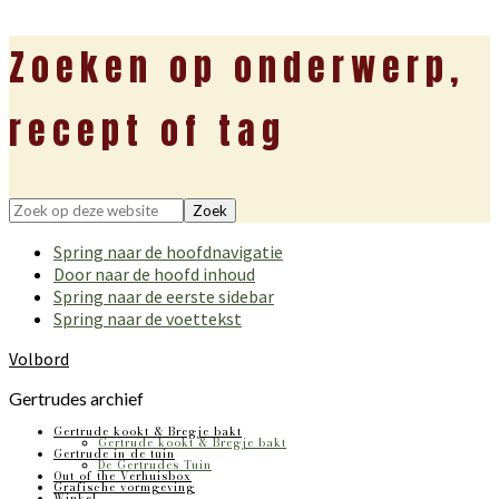
Zoeken op onderwerp,
recept of tag
Zoek
op
Spring naar de hoofdnavigatie
deze
Door naar de hoofd inhoud
website
Spring naar de eerste sidebar
Spring naar de voettekst
Volbord
Gertrudes archief
Gertrude kookt & Bregje bakt
Gertrude kookt & Bregje bakt
Gertrude in de tuin
De Gertrudes Tuin
Out of the Verhuisbox
Grafische vormgeving
Winkel