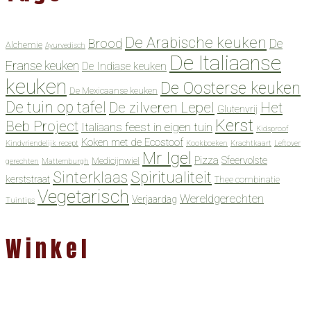
De Arabische keuken
Brood
De
Alchemie
Ayurvedisch
De Italiaanse
Franse keuken
De Indiase keuken
keuken
De Oosterse keuken
De Mexicaanse keuken
De tuin op tafel
De zilveren Lepel
Het
Glutenvrij
Kerst
Beb Project
Italiaans feest in eigen tuin
Kidsproof
Koken met de Ecostoof
Kindvriendelijk recept
Kookboeken
Krachtkaart
Leftover
Mr Igel
Pizza
Sfeervolste
Medicijnwiel
gerechten
Mattemburgh
Spiritualiteit
Sinterklaas
kerststraat
Thee combinatie
Vegetarisch
Wereldgerechten
Verjaardag
Tuintips
Winkel