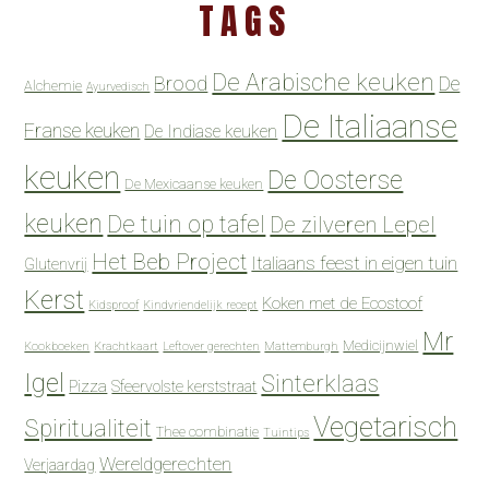
TAGS
De Arabische keuken
Brood
De
Alchemie
Ayurvedisch
De Italiaanse
Franse keuken
De Indiase keuken
keuken
De Oosterse
De Mexicaanse keuken
keuken
De tuin op tafel
De zilveren Lepel
Het Beb Project
Italiaans feest in eigen tuin
Glutenvrij
Kerst
Koken met de Ecostoof
Kidsproof
Kindvriendelijk recept
Mr
Medicijnwiel
Kookboeken
Krachtkaart
Leftover gerechten
Mattemburgh
Igel
Sinterklaas
Pizza
Sfeervolste kerststraat
Vegetarisch
Spiritualiteit
Thee combinatie
Tuintips
Wereldgerechten
Verjaardag