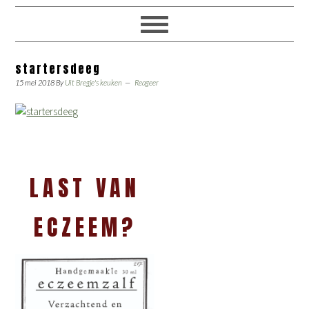
startersdeeg
15 mei 2018
By
Uit Bregje's keuken
Reageer
LAST VAN
ECZEEM?