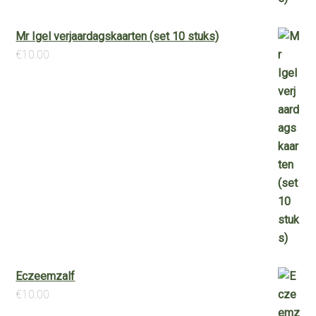
Mr Igel verjaardagskaarten (set 10 stuks)
€
10.00
Eczeemzalf
€
10.00