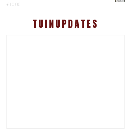
€
10.00
TUINUPDATES