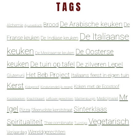
TAGS
De Arabische keuken
Brood
De
Alchemie
Ayurvedisch
De Italiaanse
Franse keuken
De Indiase keuken
keuken
De Oosterse
De Mexicaanse keuken
keuken
De tuin op tafel
De zilveren Lepel
Het Beb Project
Italiaans feest in eigen tuin
Glutenvrij
Kerst
Koken met de Ecostoof
Kidsproof
Kindvriendelijk recept
Mr
Medicijnwiel
Kookboeken
Krachtkaart
Leftover gerechten
Mattemburgh
Igel
Sinterklaas
Pizza
Sfeervolste kerststraat
Vegetarisch
Spiritualiteit
Thee combinatie
Tuintips
Wereldgerechten
Verjaardag