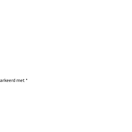
emarkeerd met
*