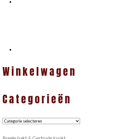
Winkelwagen
Categorieën
Categorieën
Bregje bakt & Gertrude kookt