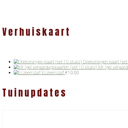
Verhuiskaart
Driekoningen kaart (set
Mr Igel verjaar
Eczeemzalf
€
10.00
Tuinupdates