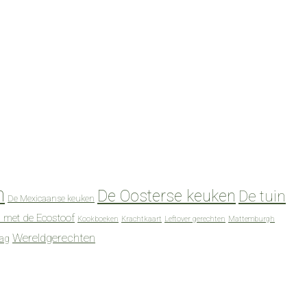
n
De Oosterse keuken
De tuin
De Mexicaanse keuken
 met de Ecostoof
Kookboeken
Krachtkaart
Leftover gerechten
Mattemburgh
Wereldgerechten
dag