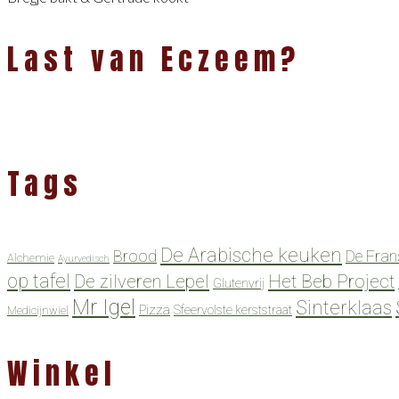
Last van Eczeem?
Tags
De Arabische keuken
Brood
De Fran
Alchemie
Ayurvedisch
op tafel
De zilveren Lepel
Het Beb Project
Glutenvrij
Mr Igel
Sinterklaas
Pizza
Sfeervolste kerststraat
Medicijnwiel
Winkel