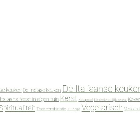
De Italiaanse keuke
se keuken
De Indiase keuken
Kerst
Italiaans feest in eigen tuin
Koken
Kidsproof
Kindvriendelijk recept
Vegetarisch
Spiritualiteit
Verjaar
Thee combinatie
Tuintips