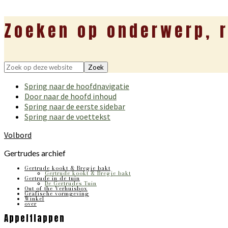
Zoeken op onderwerp, r
Zoek
op
Spring naar de hoofdnavigatie
deze
Door naar de hoofd inhoud
website
Spring naar de eerste sidebar
Spring naar de voettekst
Volbord
Gertrudes archief
Gertrude kookt & Bregje bakt
Gertrude kookt & Bregje bakt
Gertrude in de tuin
De Gertrudes Tuin
Out of the Verhuisbox
Grafische vormgeving
Winkel
over
Appelflappen