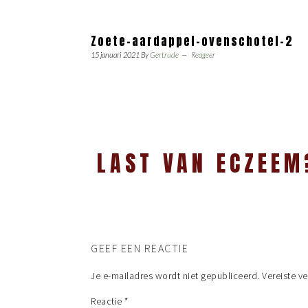
Zoete-aardappel-ovenschotel-2
15 januari 2021
By
Gertrude
Reageer
LAST VAN ECZEEM
GEEF EEN REACTIE
Je e-mailadres wordt niet gepubliceerd.
Vereiste v
Reactie
*