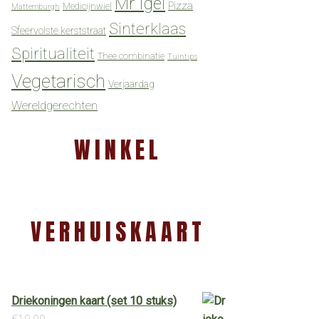
Mr Igel
Pizza
Medicijnwiel
Mattemburgh
Sinterklaas
Sfeervolste kerststraat
Spiritualiteit
Thee combinatie
Tuintips
Vegetarisch
Verjaardag
Wereldgerechten
WINKEL
VERHUISKAART
Driekoningen kaart (set 10 stuks)