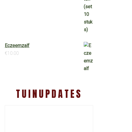
Eczeemzalf
€
10.00
TUINUPDATES