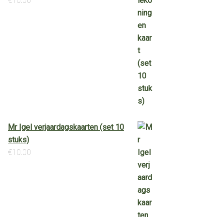
€
10.00
Mr Igel verjaardagskaarten (set 10
stuks)
€
10.00