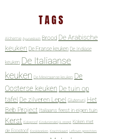
TAGS
De Arabische
Brood
Alchemie
Ayurvedisch
keuken
De Franse keuken
De Indiase
De Italiaanse
keuken
keuken
De
De Mexicaanse keuken
Oosterse keuken
De tuin op
tafel
De zilveren Lepel
Het
Glutenvrij
Beb Project
Italiaans feest in eigen tuin
Kerst
Koken met
Kidsproof
Kindvriendelijk recept
de Ecostoof
Kookboeken
Krachtkaart
Leftover gerechten