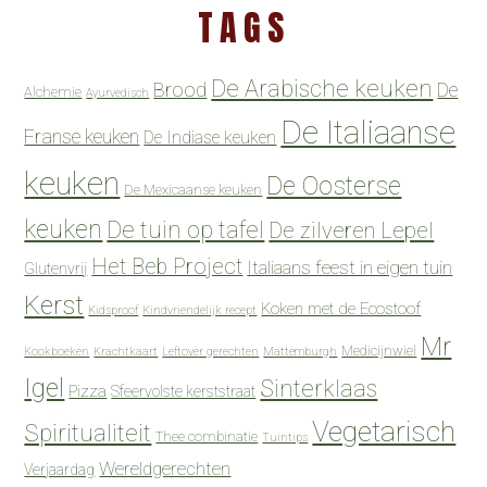
TAGS
De Arabische keuken
Brood
De
Alchemie
Ayurvedisch
De Italiaanse
Franse keuken
De Indiase keuken
keuken
De Oosterse
De Mexicaanse keuken
keuken
De tuin op tafel
De zilveren Lepel
Het Beb Project
Italiaans feest in eigen tuin
Glutenvrij
Kerst
Koken met de Ecostoof
Kidsproof
Kindvriendelijk recept
Mr
Medicijnwiel
Kookboeken
Krachtkaart
Leftover gerechten
Mattemburgh
Igel
Sinterklaas
Pizza
Sfeervolste kerststraat
Vegetarisch
Spiritualiteit
Thee combinatie
Tuintips
Wereldgerechten
Verjaardag