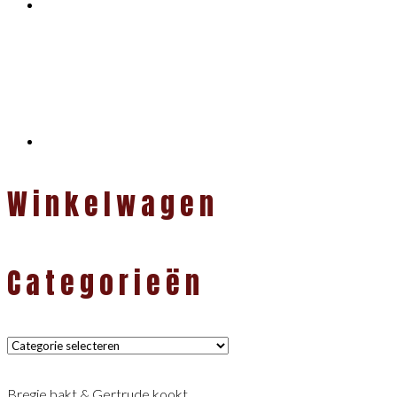
Winkelwagen
Categorieën
Categorieën
Bregje bakt & Gertrude kookt