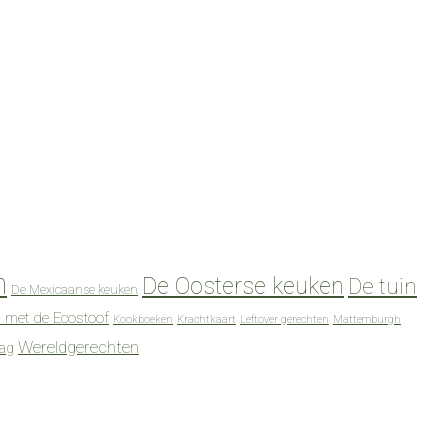
n
De Oosterse keuken
De tuin
De Mexicaanse keuken
 met de Ecostoof
Kookboeken
Krachtkaart
Leftover gerechten
Mattemburgh
Wereldgerechten
dag