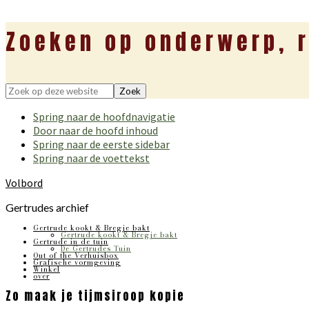
Zoeken op onderwerp, r
Zoek
op
Spring naar de hoofdnavigatie
deze
Door naar de hoofd inhoud
website
Spring naar de eerste sidebar
Spring naar de voettekst
Volbord
Gertrudes archief
Gertrude kookt & Bregje bakt
Gertrude kookt & Bregje bakt
Gertrude in de tuin
De Gertrudes Tuin
Out of the Verhuisbox
Grafische vormgeving
Winkel
over
Zo maak je tijmsiroop kopie