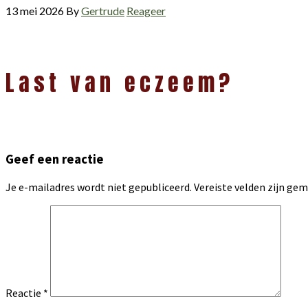
13 mei 2026
By
Gertrude
Reageer
Lees
Last van eczeem?
Interacties
Geef een reactie
Je e-mailadres wordt niet gepubliceerd.
Vereiste velden zijn g
Reactie
*