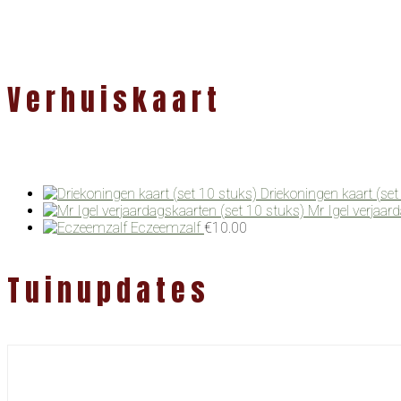
Verhuiskaart
Driekoningen kaart (set
Mr Igel verjaar
Eczeemzalf
€
10.00
Tuinupdates