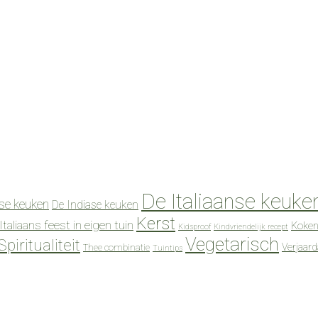
De Italiaanse keuke
se keuken
De Indiase keuken
Kerst
Italiaans feest in eigen tuin
Koken
Kidsproof
Kindvriendelijk recept
Vegetarisch
Spiritualiteit
Verjaar
Thee combinatie
Tuintips