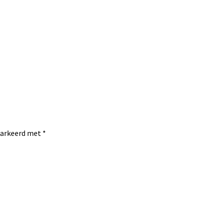
emarkeerd met
*