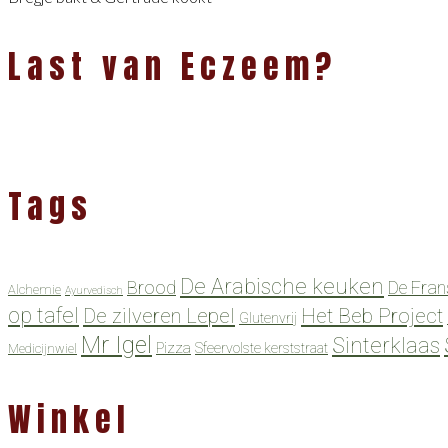
Last van Eczeem?
Tags
De Arabische keuken
Brood
De Fran
Alchemie
Ayurvedisch
op tafel
De zilveren Lepel
Het Beb Project
Glutenvrij
Mr Igel
Sinterklaas
Pizza
Sfeervolste kerststraat
Medicijnwiel
Winkel