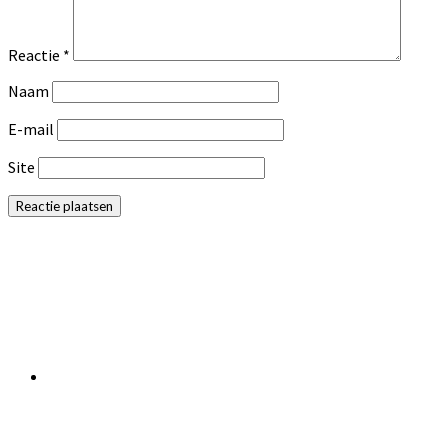
Reactie
*
Naam
E-mail
Site
Primaire
Sidebar