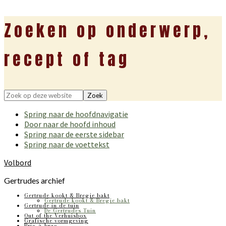
Zoeken op onderwerp,
recept of tag
Zoek
op
Spring naar de hoofdnavigatie
deze
Door naar de hoofd inhoud
website
Spring naar de eerste sidebar
Spring naar de voettekst
Volbord
Gertrudes archief
Gertrude kookt & Bregje bakt
Gertrude kookt & Bregje bakt
Gertrude in de tuin
De Gertrudes Tuin
Out of the Verhuisbox
Grafische vormgeving
Bric-à-brac