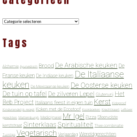
Categorieën
Tags
De Arabische keuken
Brood
De
Alchemie
Ayurvedisch
De Italiaanse
Franse keuken
De Indiase keuken
keuken
De Oosterse keuken
De Mexicaanse keuken
De tuin op tafel
De zilveren Lepel
Het
Glutenvrij
Kerst
Beb Project
Italiaans feest in eigen tuin
Kidsproof
Koken met de Ecostoof
Kindvriendelijk recept
Kookboeken
Krachtkaart
Leftover
Mr Igel
Pizza
Sfeervolste
Medicijnwiel
gerechten
Mattemburgh
Spiritualiteit
Sinterklaas
kerststraat
Thee combinatie
Vegetarisch
Wereldgerechten
Verjaardag
Tuintips