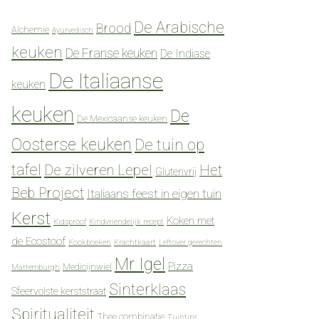
De Arabische
Brood
Alchemie
Ayurvedisch
keuken
De Franse keuken
De Indiase
De Italiaanse
keuken
keuken
De
De Mexicaanse keuken
Oosterse keuken
De tuin op
tafel
De zilveren Lepel
Het
Glutenvrij
Beb Project
Italiaans feest in eigen tuin
Kerst
Koken met
Kidsproof
Kindvriendelijk recept
de Ecostoof
Kookboeken
Krachtkaart
Leftover gerechten
Mr Igel
Pizza
Medicijnwiel
Mattemburgh
Sinterklaas
Sfeervolste kerststraat
Spiritualiteit
Thee combinatie
Tuintips