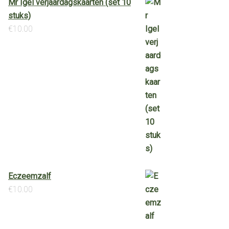
Mr Igel verjaardagskaarten (set 10
stuks)
€
10.00
Eczeemzalf
€
10.00