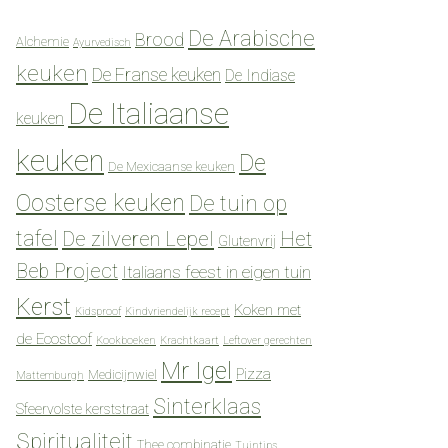
De Arabische
Brood
Alchemie
Ayurvedisch
keuken
De Franse keuken
De Indiase
De Italiaanse
keuken
keuken
De
De Mexicaanse keuken
Oosterse keuken
De tuin op
tafel
De zilveren Lepel
Het
Glutenvrij
Beb Project
Italiaans feest in eigen tuin
Kerst
Koken met
Kidsproof
Kindvriendelijk recept
de Ecostoof
Kookboeken
Krachtkaart
Leftover gerechten
Mr Igel
Pizza
Medicijnwiel
Mattemburgh
Sinterklaas
Sfeervolste kerststraat
Spiritualiteit
Thee combinatie
Tuintips