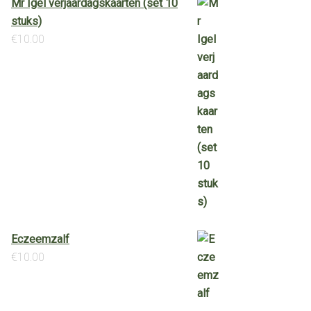
Mr Igel verjaardagskaarten (set 10
stuks)
€
10.00
Eczeemzalf
€
10.00