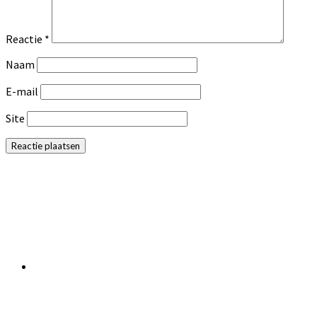
Reactie
*
Naam
E-mail
Site
Primaire
Sidebar