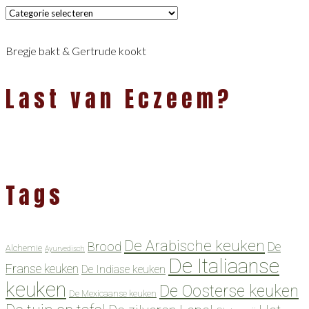
Categorieën
Bregje bakt & Gertrude kookt
Last van Eczeem?
Tags
De Arabische keuken
Brood
De
Alchemie
Ayurvedisch
De Italiaanse
Franse keuken
De Indiase keuken
keuken
De Oosterse keuken
De Mexicaanse keuken