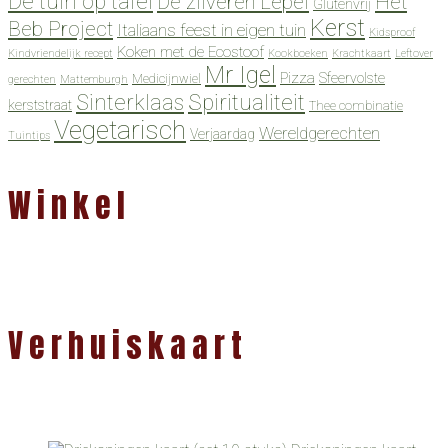
De tuin op tafel
De zilveren Lepel
Het
Glutenvrij
Kerst
Beb Project
Italiaans feest in eigen tuin
Kidsproof
Koken met de Ecostoof
Kindvriendelijk recept
Kookboeken
Krachtkaart
Leftover
Mr Igel
Pizza
Sfeervolste
Medicijnwiel
gerechten
Mattemburgh
Spiritualiteit
Sinterklaas
kerststraat
Thee combinatie
Vegetarisch
Wereldgerechten
Verjaardag
Tuintips
Winkel
Verhuiskaart