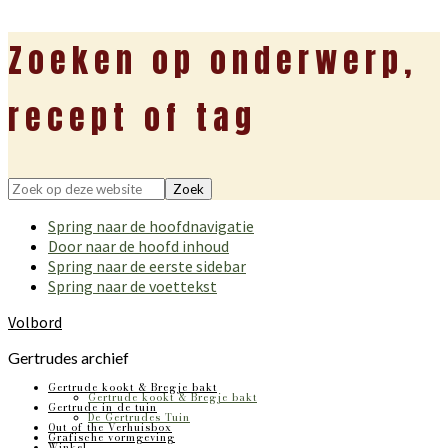
Zoeken op onderwerp,
recept of tag
Zoek
op
Spring naar de hoofdnavigatie
deze
Door naar de hoofd inhoud
website
Spring naar de eerste sidebar
Spring naar de voettekst
Volbord
Gertrudes archief
Gertrude kookt & Bregje bakt
Gertrude kookt & Bregje bakt
Gertrude in de tuin
De Gertrudes Tuin
Out of the Verhuisbox
Grafische vormgeving
Winkel