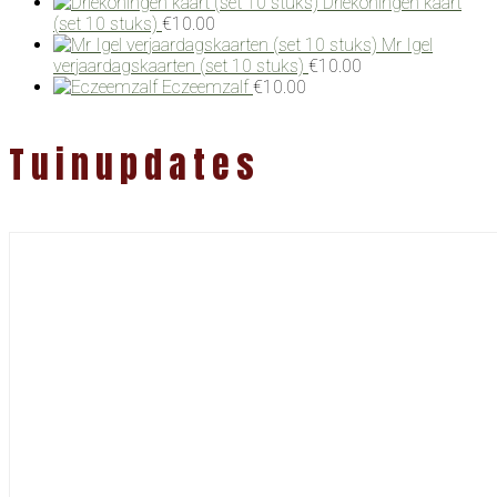
Driekoningen kaart
(set 10 stuks)
€
10.00
Mr Igel
verjaardagskaarten (set 10 stuks)
€
10.00
Eczeemzalf
€
10.00
Tuinupdates