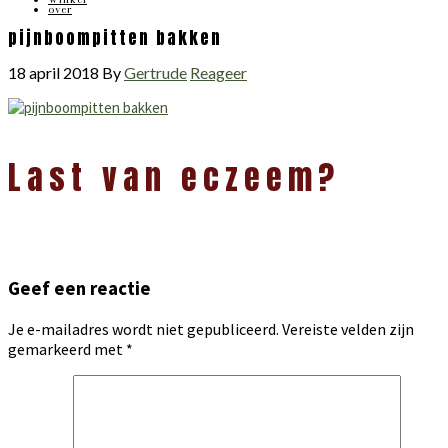
over
pijnboompitten bakken
18 april 2018
By
Gertrude
Reageer
Lees
Last van eczeem?
Interacties
Geef een reactie
Je e-mailadres wordt niet gepubliceerd.
Vereiste velden zijn
gemarkeerd met
*