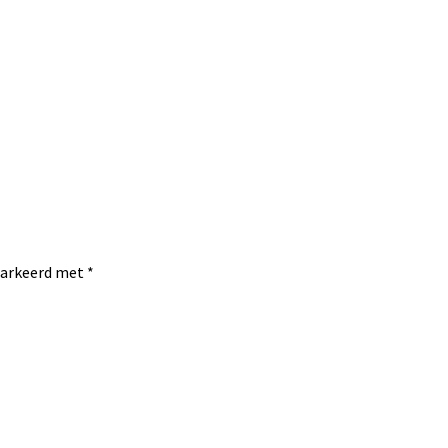
emarkeerd met
*