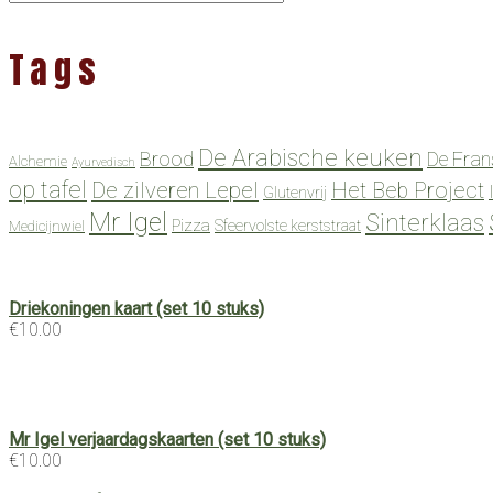
Tags
De Arabische keuken
Brood
De Fran
Alchemie
Ayurvedisch
op tafel
De zilveren Lepel
Het Beb Project
Glutenvrij
Mr Igel
Sinterklaas
Pizza
Sfeervolste kerststraat
Medicijnwiel
Driekoningen kaart (set 10 stuks)
€
10.00
Mr Igel verjaardagskaarten (set 10 stuks)
€
10.00