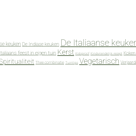
De Italiaanse keuke
se keuken
De Indiase keuken
Kerst
Italiaans feest in eigen tuin
Koken
Kidsproof
Kindvriendelijk recept
Vegetarisch
Spiritualiteit
Verjaar
Thee combinatie
Tuintips