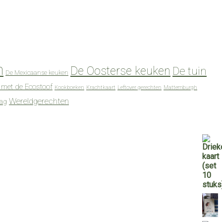
n
De Oosterse keuken
De tuin
De Mexicaanse keuken
 met de Ecostoof
Kookboeken
Krachtkaart
Leftover gerechten
Mattemburgh
Wereldgerechten
dag