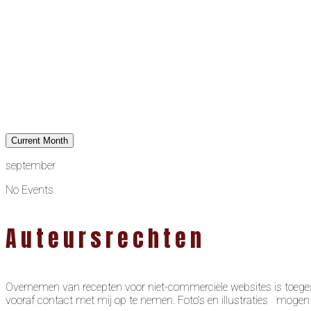
Current Month
september
No Events
Auteursrechten
Overnemen van recepten voor niet-commerciële websites is toeges
vooraf contact met mij op te nemen. Foto’s en illustraties moge