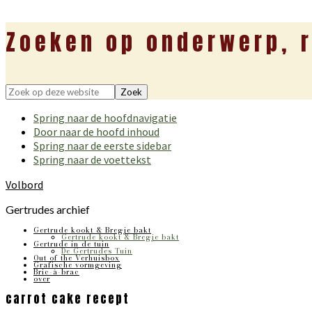
Zoeken op onderwerp, r
Zoek
op
Spring naar de hoofdnavigatie
deze
Door naar de hoofd inhoud
website
Spring naar de eerste sidebar
Spring naar de voettekst
Volbord
Gertrudes archief
Gertrude kookt & Bregje bakt
Gertrude kookt & Bregje bakt
Gertrude in de tuin
De Gertrudes Tuin
Out of the Verhuisbox
Grafische vormgeving
Bric-à-brac
over
carrot cake recept