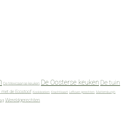
n
De Oosterse keuken
De tuin
De Mexicaanse keuken
 met de Ecostoof
Kookboeken
Krachtkaart
Leftover gerechten
Mattemburgh
Wereldgerechten
dag