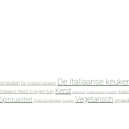
De Italiaanse keuke
se keuken
De Indiase keuken
Kerst
Italiaans feest in eigen tuin
Koken
Kidsproof
Kindvriendelijk recept
Vegetarisch
Spiritualiteit
Verjaar
Thee combinatie
Tuintips