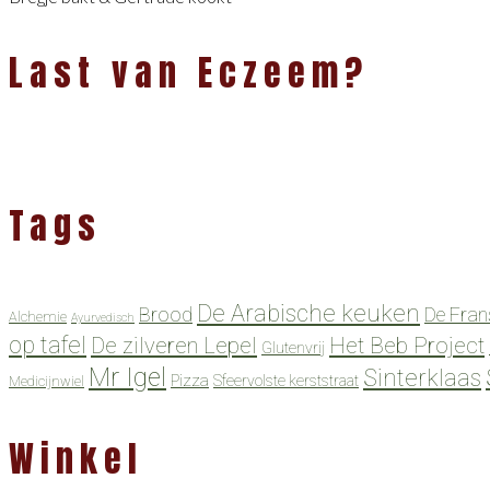
Last van Eczeem?
Tags
De Arabische keuken
Brood
De Fran
Alchemie
Ayurvedisch
op tafel
De zilveren Lepel
Het Beb Project
Glutenvrij
Mr Igel
Sinterklaas
Pizza
Sfeervolste kerststraat
Medicijnwiel
Winkel