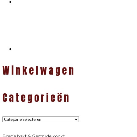
Winkelwagen
Categorieën
Categorieën
Bregje bakt & Gertrude kookt