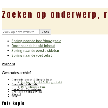
Zoeken op onderwerp, r
Zoek
op
Spring naar de hoofdnavigatie
deze
Door naar de hoofd inhoud
website
Spring naar de eerste sidebar
Spring naar de voettekst
Volbord
Gertrudes archief
Gertrude kookt & Bregje bakt
Gertrude kookt & Bregje bakt
Gertrude in de tuin
De Gertrudes Tuin
Out of the Verhuisbox
Grafische vormgeving
Winkel
over
Yule kopie