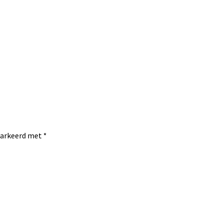
emarkeerd met
*