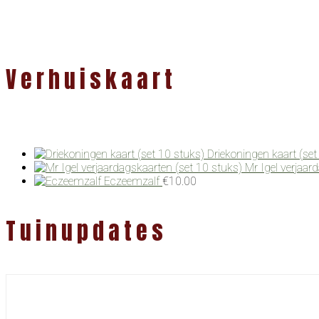
Verhuiskaart
Driekoningen kaart (set
Mr Igel verjaar
Eczeemzalf
€
10.00
Tuinupdates