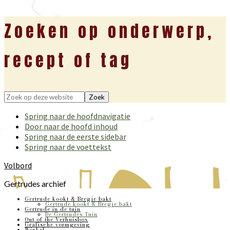
Zoeken op onderwerp,
recept of tag
Zoek
op
Spring naar de hoofdnavigatie
deze
Door naar de hoofd inhoud
website
Spring naar de eerste sidebar
Spring naar de voettekst
Volbord
Gertrudes archief
Gertrude kookt & Bregje bakt
Gertrude kookt & Bregje bakt
Gertrude in de tuin
De Gertrudes Tuin
Out of the Verhuisbox
Grafische vormgeving
Winkel