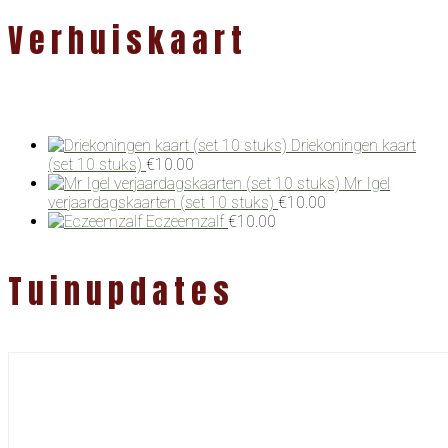
Verhuiskaart
Driekoningen kaart
(set 10 stuks)
€
10.00
Mr Igel
verjaardagskaarten (set 10 stuks)
€
10.00
Eczeemzalf
€
10.00
Tuinupdates