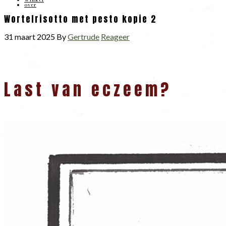
over
Wortelrisotto met pesto kopie 2
31 maart 2025
By
Gertrude
Reageer
Lees
Last van eczeem?
Interacties