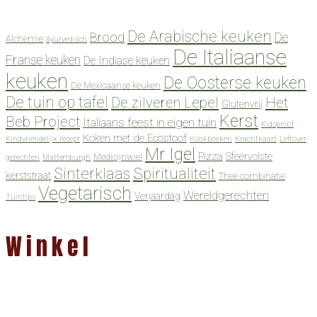
De Arabische keuken
Brood
De
Alchemie
Ayurvedisch
De Italiaanse
Franse keuken
De Indiase keuken
keuken
De Oosterse keuken
De Mexicaanse keuken
De tuin op tafel
De zilveren Lepel
Het
Glutenvrij
Kerst
Beb Project
Italiaans feest in eigen tuin
Kidsproof
Koken met de Ecostoof
Kindvriendelijk recept
Kookboeken
Krachtkaart
Leftover
Mr Igel
Pizza
Sfeervolste
Medicijnwiel
gerechten
Mattemburgh
Spiritualiteit
Sinterklaas
kerststraat
Thee combinatie
Vegetarisch
Wereldgerechten
Verjaardag
Tuintips
Winkel