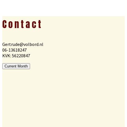
Footer
Contact
Gertrude@volbord.nl
06-13618247
KVK: 56220847
Current Month