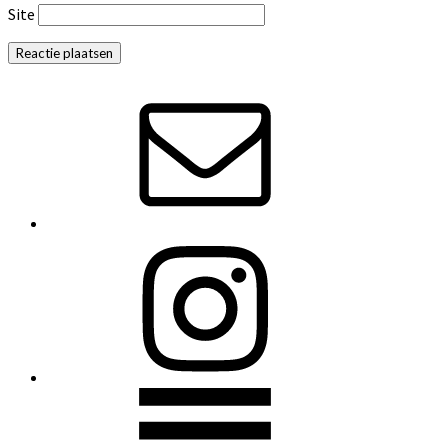
Site
Primaire
Sidebar