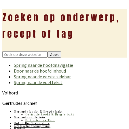
Zoeken op onderwerp,
recept of tag
Zoek
op
Spring naar de hoofdnavigatie
deze
Door naar de hoofd inhoud
website
Spring naar de eerste sidebar
Spring naar de voettekst
Volbord
Gertrudes archief
Gertrude kookt & Bregje bakt
Gertrude kookt & Bregje bakt
Gertrude in de tuin
De Gertrudes Tuin
Out of the Verhuisbox
Grafische vormgeving
Winkel