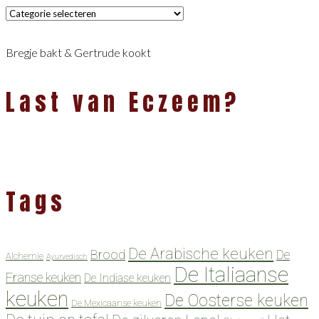
Categorieën
Bregje bakt & Gertrude kookt
Last van Eczeem?
Tags
De Arabische keuken
Brood
De
Alchemie
Ayurvedisch
De Italiaanse
Franse keuken
De Indiase keuken
keuken
De Oosterse keuken
De Mexicaanse keuken