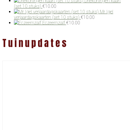
Driekoningen kaart
(set 10 stuks)
€
10.00
Mr Igel
verjaardagskaarten (set 10 stuks)
€
10.00
Eczeemzalf
€
10.00
Tuinupdates