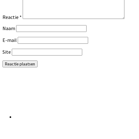
Reactie
*
Naam
E-mail
Site
Primaire
Sidebar