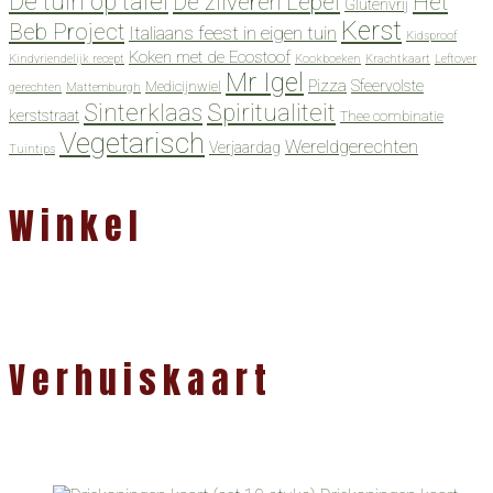
De tuin op tafel
De zilveren Lepel
Het
Glutenvrij
Kerst
Beb Project
Italiaans feest in eigen tuin
Kidsproof
Koken met de Ecostoof
Kindvriendelijk recept
Kookboeken
Krachtkaart
Leftover
Mr Igel
Pizza
Sfeervolste
Medicijnwiel
gerechten
Mattemburgh
Spiritualiteit
Sinterklaas
kerststraat
Thee combinatie
Vegetarisch
Wereldgerechten
Verjaardag
Tuintips
Winkel
Verhuiskaart