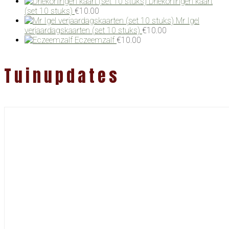
Driekoningen kaart
(set 10 stuks)
€
10.00
Mr Igel
verjaardagskaarten (set 10 stuks)
€
10.00
Eczeemzalf
€
10.00
Tuinupdates