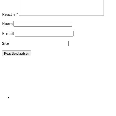
Reactie
*
Naam
E-mail
Site
Primaire
Sidebar