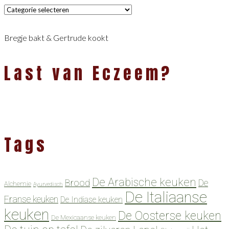
Categorieën
Bregje bakt & Gertrude kookt
Last van Eczeem?
Tags
De Arabische keuken
Brood
De
Alchemie
Ayurvedisch
De Italiaanse
Franse keuken
De Indiase keuken
keuken
De Oosterse keuken
De Mexicaanse keuken