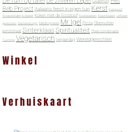
De tuin op tafel
De zilveren Lepel
Het
Glutenvrij
Kerst
Beb Project
Italiaans feest in eigen tuin
Kidsproof
Koken met de Ecostoof
Kindvriendelijk recept
Kookboeken
Krachtkaart
Leftover
Mr Igel
Pizza
Sfeervolste
Medicijnwiel
gerechten
Mattemburgh
Spiritualiteit
Sinterklaas
kerststraat
Thee combinatie
Vegetarisch
Wereldgerechten
Verjaardag
Tuintips
Winkel
Verhuiskaart