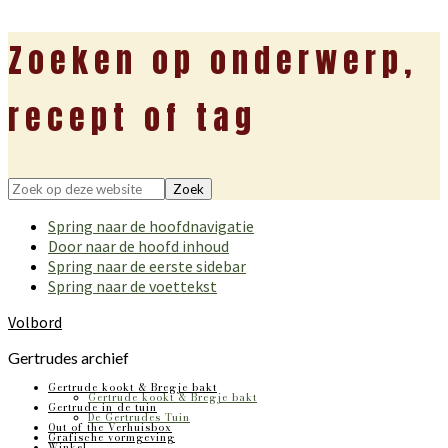
Zoeken op onderwerp,
recept of tag
Zoek
op
Spring naar de hoofdnavigatie
deze
Door naar de hoofd inhoud
website
Spring naar de eerste sidebar
Spring naar de voettekst
Volbord
Gertrudes archief
Gertrude kookt & Bregje bakt
Gertrude kookt & Bregje bakt
Gertrude in de tuin
De Gertrudes Tuin
Out of the Verhuisbox
Grafische vormgeving
Winkel