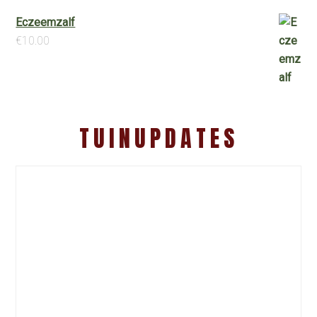
Eczeemzalf
€
10.00
TUINUPDATES