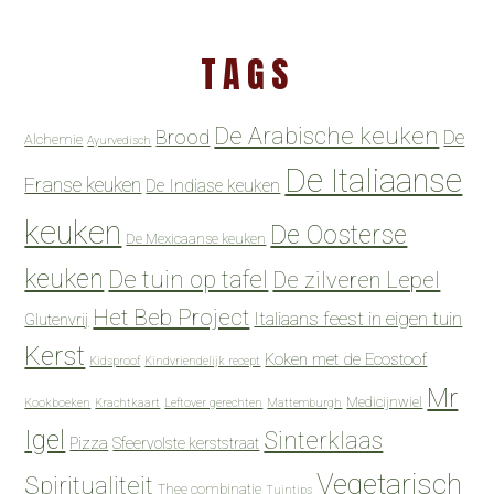
TAGS
De Arabische keuken
Brood
De
Alchemie
Ayurvedisch
De Italiaanse
Franse keuken
De Indiase keuken
keuken
De Oosterse
De Mexicaanse keuken
keuken
De tuin op tafel
De zilveren Lepel
Het Beb Project
Italiaans feest in eigen tuin
Glutenvrij
Kerst
Koken met de Ecostoof
Kidsproof
Kindvriendelijk recept
Mr
Medicijnwiel
Kookboeken
Krachtkaart
Leftover gerechten
Mattemburgh
Igel
Sinterklaas
Pizza
Sfeervolste kerststraat
Vegetarisch
Spiritualiteit
Thee combinatie
Tuintips