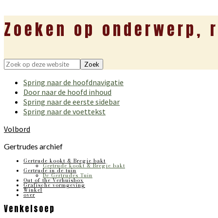
Zoeken op onderwerp, r
Zoek
op
Spring naar de hoofdnavigatie
deze
Door naar de hoofd inhoud
website
Spring naar de eerste sidebar
Spring naar de voettekst
Volbord
Gertrudes archief
Gertrude kookt & Bregje bakt
Gertrude kookt & Bregje bakt
Gertrude in de tuin
De Gertrudes Tuin
Out of the Verhuisbox
Grafische vormgeving
Winkel
over
Venkelsoep