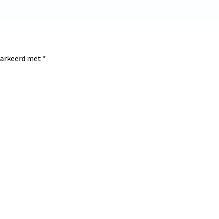
emarkeerd met
*