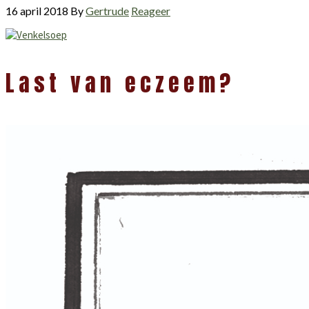
16 april 2018
By
Gertrude
Reageer
Lees
Last van eczeem?
Interacties