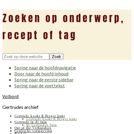
Zoeken op onderwerp,
recept of tag
Zoek
op
Spring naar de hoofdnavigatie
deze
Door naar de hoofd inhoud
website
Spring naar de eerste sidebar
Spring naar de voettekst
Volbord
Gertrudes archief
Gertrude kookt & Bregje bakt
Gertrude kookt & Bregje bakt
Gertrude in de tuin
De Gertrudes Tuin
Out of the Verhuisbox
Grafische vormgeving
Winkel