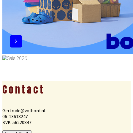
Footer
Contact
Gertrude@volbord.nl
06-13618247
KVK: 56220847