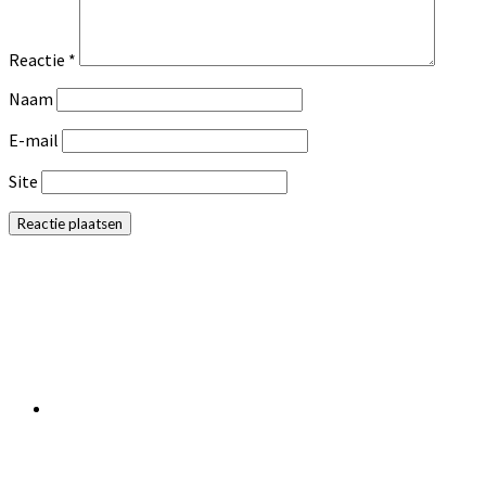
Reactie
*
Naam
E-mail
Site
Primaire
Sidebar