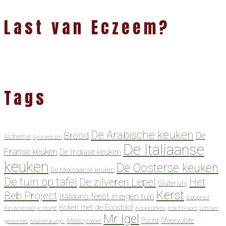
Last van Eczeem?
Tags
De Arabische keuken
Brood
De
Alchemie
Ayurvedisch
De Italiaanse
Franse keuken
De Indiase keuken
keuken
De Oosterse keuken
De Mexicaanse keuken
De tuin op tafel
De zilveren Lepel
Het
Glutenvrij
Kerst
Beb Project
Italiaans feest in eigen tuin
Kidsproof
Koken met de Ecostoof
Kindvriendelijk recept
Kookboeken
Krachtkaart
Leftover
Mr Igel
Pizza
Sfeervolste
Medicijnwiel
gerechten
Mattemburgh