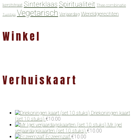
Spiritualiteit
Sinterklaas
kerststraat
Thee combinatie
Vegetarisch
Wereldgerechten
Verjaardag
Tuintips
Winkel
Verhuiskaart
Driekoningen kaart
(set 10 stuks)
€
10.00
Mr Igel
verjaardagskaarten (set 10 stuks)
€
10.00
Eczeemzalf
€
10.00