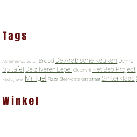
Tags
De Arabische keuken
Brood
De Fran
Alchemie
Ayurvedisch
op tafel
De zilveren Lepel
Het Beb Project
Glutenvrij
Mr Igel
Sinterklaas
Pizza
Sfeervolste kerststraat
Medicijnwiel
Winkel