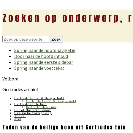
Zoeken op onderwerp, r
Zoek
op
Spring naar de hoofdnavigatie
deze
Door naar de hoofd inhoud
website
Spring naar de eerste sidebar
Spring naar de voettekst
Volbord
Gertrudes archief
Gertrude kookt & Bregje bakt
Gertrude kookt & Bregje bakt
Gertrude in de tuin
De Gertrudes Tuin
Out of the Verhuisbox
Grafische vormgeving
Winkel
over
Zaden van de heilige boon uit Gertrudes tuin