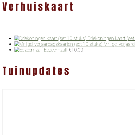
Verhuiskaart
Driekoningen kaart (set
Mr Igel verjaar
Eczeemzalf
€
10.00
Tuinupdates