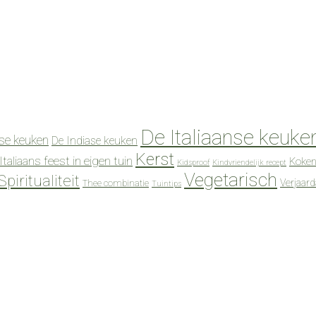
De Italiaanse keuke
se keuken
De Indiase keuken
Kerst
Italiaans feest in eigen tuin
Koken
Kidsproof
Kindvriendelijk recept
Vegetarisch
Spiritualiteit
Verjaar
Thee combinatie
Tuintips