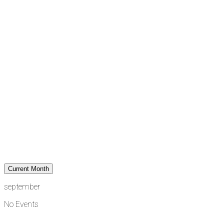
Current Month
september
No Events