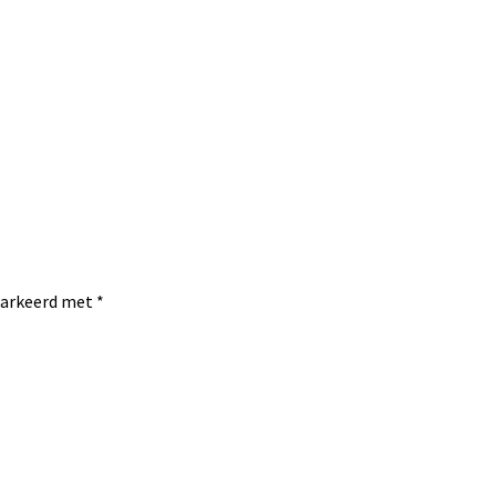
emarkeerd met
*