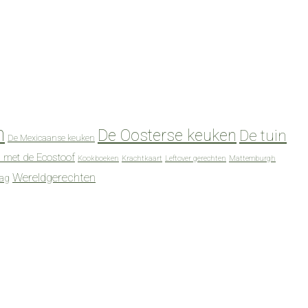
n
De Oosterse keuken
De tuin
De Mexicaanse keuken
 met de Ecostoof
Kookboeken
Krachtkaart
Leftover gerechten
Mattemburgh
Wereldgerechten
dag