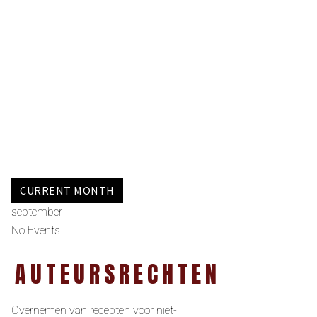
CURRENT MONTH
september
No Events
AUTEURSRECHTEN
Overnemen van recepten voor niet-