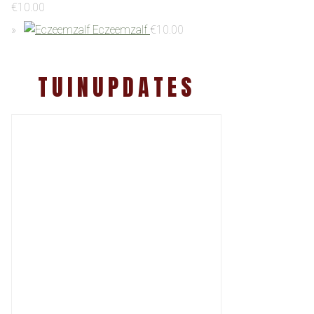
€
10.00
Eczeemzalf
€
10.00
TUINUPDATES