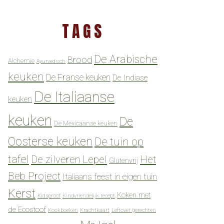
TAGS
De Arabische
Brood
Alchemie
Ayurvedisch
keuken
De Franse keuken
De Indiase
De Italiaanse
keuken
keuken
De
De Mexicaanse keuken
Oosterse keuken
De tuin op
tafel
De zilveren Lepel
Het
Glutenvrij
Beb Project
Italiaans feest in eigen tuin
Kerst
Koken met
Kidsproof
Kindvriendelijk recept
de Ecostoof
Kookboeken
Krachtkaart
Leftover gerechten