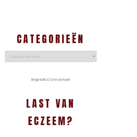
CATEGORIEËN
Bregje bakt & Gertrude kookt
LAST VAN
ECZEEM?