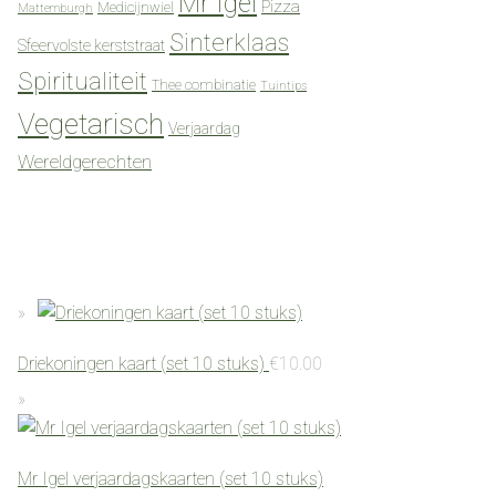
Mr Igel
Pizza
Medicijnwiel
Mattemburgh
Sinterklaas
Sfeervolste kerststraat
Spiritualiteit
Thee combinatie
Tuintips
Vegetarisch
Verjaardag
Wereldgerechten
Driekoningen kaart (set 10 stuks)
€
10.00
Mr Igel verjaardagskaarten (set 10 stuks)